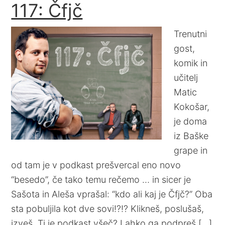
117: Čfjč
Trenutni
gost,
komik in
učitelj
Matic
Kokošar,
je doma
iz Baške
grape in
od tam je v podkast prešvercal eno novo
“besedo”, če tako temu rečemo … in sicer je
Sašota in Aleša vprašal: “kdo ali kaj je Čfjč?” Oba
sta pobuljila kot dve sovi!?!? Klikneš, poslušaš,
izveš. Ti je podkast všeč? Lahko ga podpreš […]