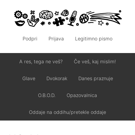
Podpri
Prijava
Legitimno pismo
A res, tega ne veš?
Če veš, kaj mislim!
Glave
Dvokorak
Danes praznuje
O.B.O.D.
Opazovalnica
Oddaje na oddihu/pretekle oddaje