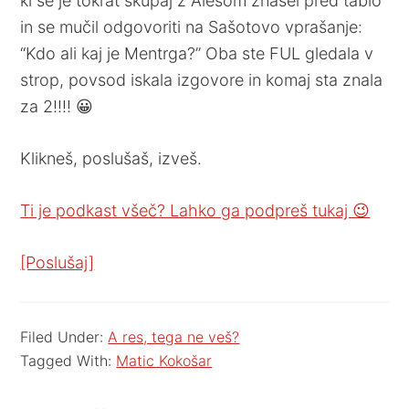
ki se je tokrat skupaj z Alešom znašel pred tablo
in se mučil odgovoriti na Sašotovo vprašanje:
“Kdo ali kaj je Mentrga?” Oba ste FUL gledala v
strop, povsod iskala izgovore in komaj sta znala
za 2!!!! 😀
Klikneš, poslušaš, izveš.
Ti je podkast všeč? Lahko ga podpreš tukaj 😉
[Poslušaj]
Filed Under:
A res, tega ne veš?
Tagged With:
Matic Kokošar