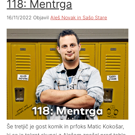
118: Mentrga
16/11/2022
Objavil
Aleš Novak in Sašo Stare
Še tretjič je gost komik in prfoks Matic Kokošar,