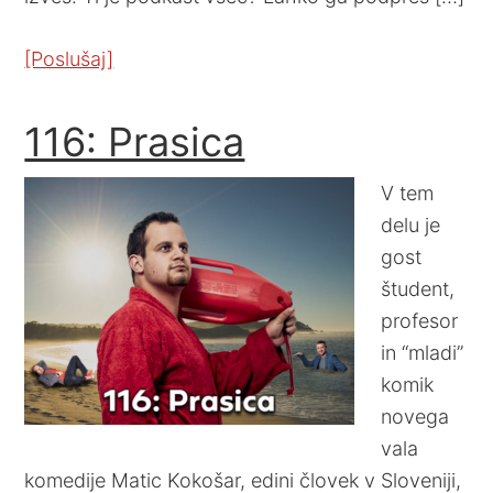
[Poslušaj]
116: Prasica
V tem
delu je
gost
študent,
profesor
in “mladi”
komik
novega
vala
komedije Matic Kokošar, edini človek v Sloveniji,