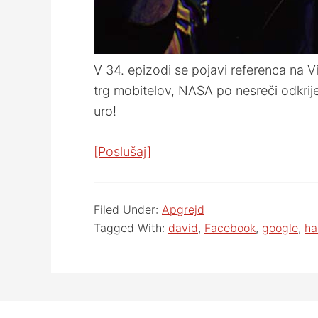
V 34. epizodi se pojavi referenca na V
trg mobitelov, NASA po nesreči odkrij
uro!
[Poslušaj]
Filed Under:
Apgrejd
Tagged With:
david
,
Facebook
,
google
,
ha