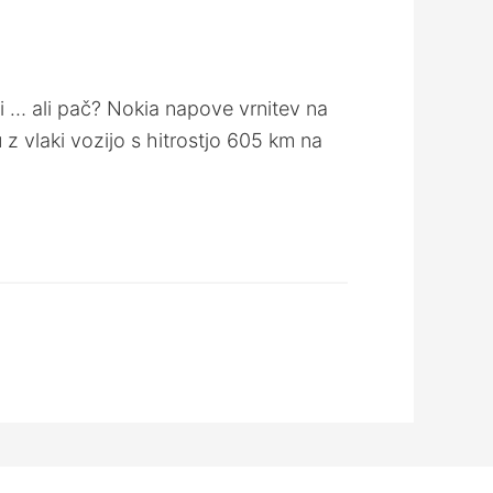
ti … ali pač? Nokia napove vrnitev na
 vlaki vozijo s hitrostjo 605 km na