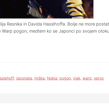
ilija Resnika in Davida Hasslhoffa. Bolje ne more posta
e Warp pogon, medtem ko se Japonci po svojem otoku z
sslehoff
,
japonska
,
miška
,
Nokia
,
pogon
,
vlak
,
warp
,
xerox