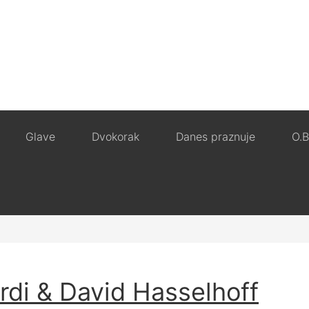
Glave
Dvokorak
Danes praznuje
O.B
ordi & David Hasselhoff