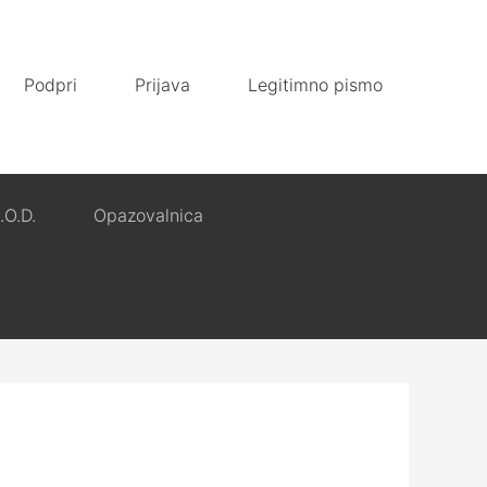
Podpri
Prijava
Legitimno pismo
.O.D.
Opazovalnica