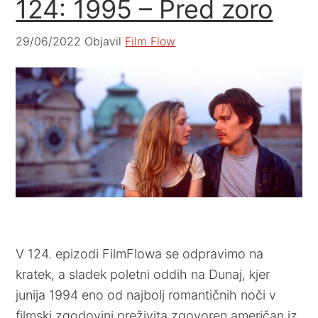
124: 1995 – Pred zoro
29/06/2022
Objavil
Film Flow
V 124. epizodi FilmFlowa se odpravimo na
kratek, a sladek poletni oddih na Dunaj, kjer
junija 1994 eno od najbolj romantičnih noči v
filmski zgodovini preživita zgovoren američan iz