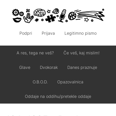
Podpri
Prijava
Legitimno pismo
A res, tega ne veš?
Če veš, kaj mislim!
Glave
Dvokorak
Danes praznuje
O.B.O.D.
Opazovalnica
Oddaje na oddihu/pretekle oddaje