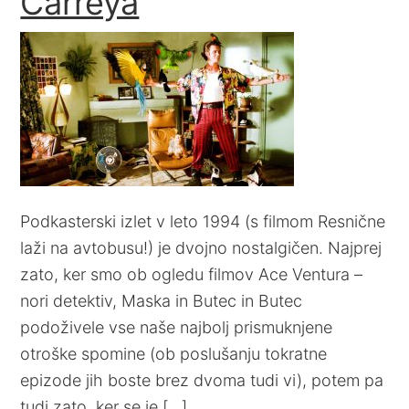
Carreya
Podkasterski izlet v leto 1994 (s filmom Resnične
laži na avtobusu!) je dvojno nostalgičen. Najprej
zato, ker smo ob ogledu filmov Ace Ventura –
nori detektiv, Maska in Butec in Butec
podoživele vse naše najbolj prismuknjene
otroške spomine (ob poslušanju tokratne
epizode jih boste brez dvoma tudi vi), potem pa
tudi zato, ker se je […]