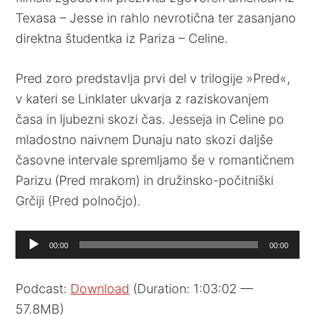
Texasa – Jesse in rahlo nevrotična ter zasanjano
direktna študentka iz Pariza – Celine.
Pred zoro predstavlja prvi del v trilogije »Pred«,
v kateri se Linklater ukvarja z raziskovanjem
časa in ljubezni skozi čas. Jesseja in Celine po
mladostno naivnem Dunaju nato skozi daljše
časovne intervale spremljamo še v romantičnem
Parizu (Pred mrakom) in družinsko-počitniški
Grčiji (Pred polnočjo).
Audio
00:00
00:00
Player
Podcast:
Download
(Duration: 1:03:02 —
57.8MB)