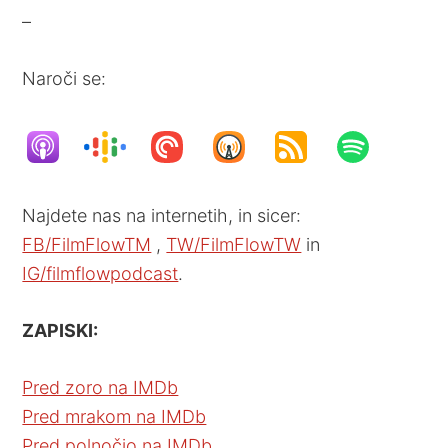
–
Naroči se:
Najdete nas na internetih, in sicer:
FB/FilmFlowTM
,
TW/FilmFlowTW
in
IG/filmflowpodcast
.
ZAPISKI:
Pred zoro na IMDb
Pred mrakom na IMDb
Pred polnočjo na IMDb