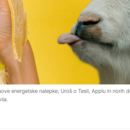
nove energetske nalepke; Uroš o Tesli, Applu in norih d
ila.