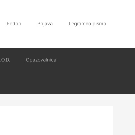
Podpri
Prijava
Legitimno pismo
.O.D.
Opazovalnica