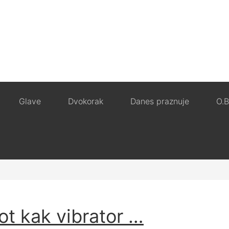
Glave
Dvokorak
Danes praznuje
O.B
kot kak vibrator …