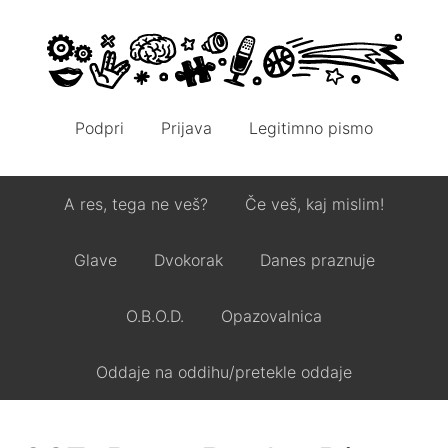
Podpri
Prijava
Legitimno pismo
A res, tega ne veš?
Če veš, kaj mislim!
Glave
Dvokorak
Danes praznuje
O.B.O.D.
Opazovalnica
Oddaje na oddihu/pretekle oddaje