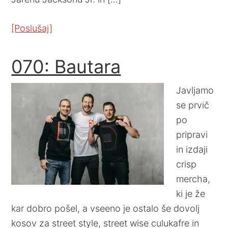
[Poslušaj]
070: Bautara
Javljamo
se prvič
po
pripravi
in izdaji
crisp
mercha,
ki je že
kar dobro pošel, a vseeno je ostalo še dovolj
kosov za street style, street wise culukafre in