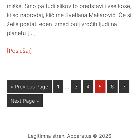
miške. Smo pa tudi slikovito predstavili vse kose,
ki so naprodaj, klič me Svetlana Makarovič. Če si
želiš postati eden izmed bolj vročih ljudi na
planetu […]
[Poslušaj]
…
« Previous Page
1
3
4
5
6
7
Next Page »
Legitimna stran. Apparatus © 2026