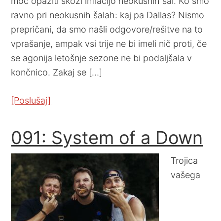
moč opaziti skozi inflacijo neokusnih šal. Ko smo
ravno pri neokusnih šalah: kaj pa Dallas? Nismo
prepričani, da smo našli odgovore/rešitve na to
vprašanje, ampak vsi trije ne bi imeli nič proti, če
se agonija letošnje sezone ne bi podaljšala v
končnico. Zakaj se […]
[Poslušaj]
091: System of a Down
Trojica
vašega