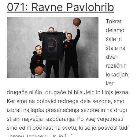
071: Ravne Pavlohrib
Tokrat
delamo
šale in
štale na
dveh
različnih
lokacijah,
ker
drugače ni šlo, drugače bi bila Jelc in Hojs jezna.
Ker smo na polovici rednega dela sezone, smo
izbrali najlepša presenečenja sezone in na drugi
strani največja razočaranja. Po vsej verjetnosti
smo edini podkast na svetu, ki se je posvetil tudi
Jarenu Jacksonu Jr. in […]