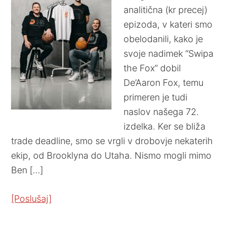
analitična (kr precej)
epizoda, v kateri smo
obelodanili, kako je
svoje nadimek “Swipa
the Fox” dobil
De’Aaron Fox, temu
primeren je tudi
naslov našega 72.
izdelka. Ker se bliža
trade deadline, smo se vrgli v drobovje nekaterih
ekip, od Brooklyna do Utaha. Nismo mogli mimo
Ben […]
[Poslušaj]