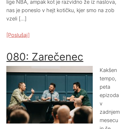
lige NBA, ampak kot je razvidno že iz naslova,
nas je poneslo v hejt kotičku, kjer smo na zob
vzeli […]
[Poslušaj]
080: Zarečenec
Kakšen
tempo,
peta
epizoda
v
zadnjem
mesecu
in še