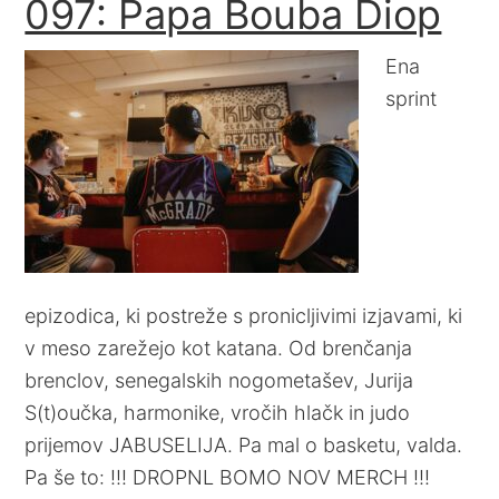
097: Papa Bouba Diop
Ena
sprint
epizodica, ki postreže s pronicljivimi izjavami, ki
v meso zarežejo kot katana. Od brenčanja
brenclov, senegalskih nogometašev, Jurija
S(t)oučka, harmonike, vročih hlačk in judo
prijemov JABUSELIJA. Pa mal o basketu, valda.
Pa še to: !!! DROPNL BOMO NOV MERCH !!!