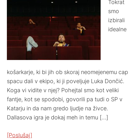
Tokrat
smo
izbirali
idealne
košarkarje, ki bi jih ob skoraj neomejenemu cap
spacu dali v ekipo, ki ji poveljuje Luka Dončić.
Koga vi vidite v njej? Pohejtal smo kot veliki
fantje, kot se spodobi, govorili pa tudi o SP v
Katarju in da nam gredo ljudje na živce.
Dallasova igra je dokaj meh in temu […]
[Poslušaj]