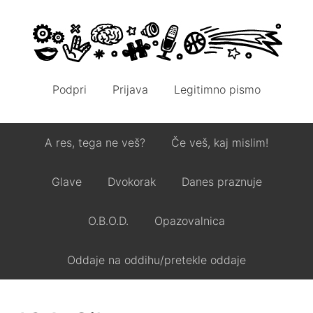
Podpri
Prijava
Legitimno pismo
A res, tega ne veš?
Če veš, kaj mislim!
Glave
Dvokorak
Danes praznuje
O.B.O.D.
Opazovalnica
Oddaje na oddihu/pretekle oddaje