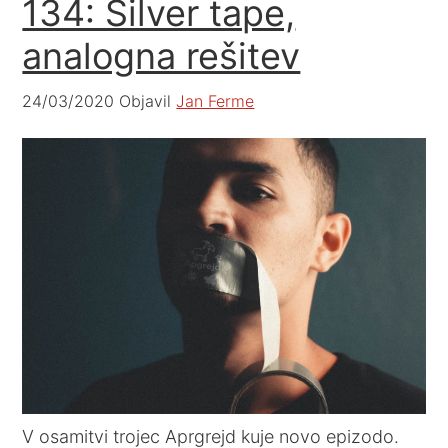
134: Silver tape,
analogna rešitev
24/03/2020
Objavil
Jan Ferme
V osamitvi trojec Aprgrejd kuje novo epizodo.