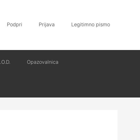
Podpri
Prijava
Legitimno pismo
.O.D.
Opazovalnica