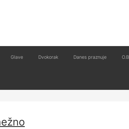
Glave
Dvokorak
Danes praznuje
O.B
nežno