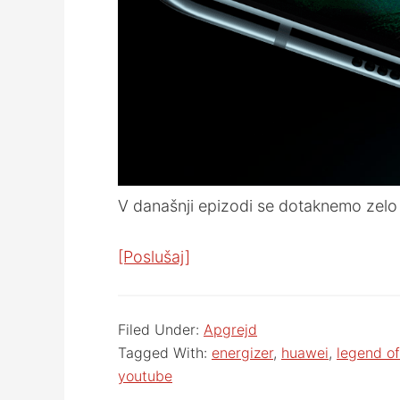
V današnji epizodi se dotaknemo zelo 
[Poslušaj]
Filed Under:
Apgrejd
Tagged With:
energizer
,
huawei
,
legend of
youtube