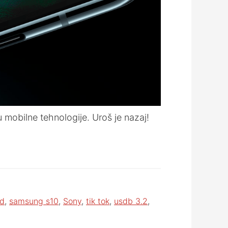
mobilne tehnologije. Uroš je nazaj!
ld
,
samsung s10
,
Sony
,
tik tok
,
usdb 3.2
,