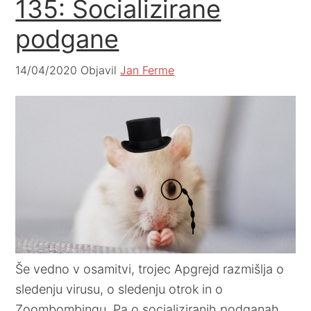
135: Socializirane
podgane
14/04/2020
Objavil
Jan Ferme
Še vedno v osamitvi, trojec Apgrejd razmišlja o
sledenju virusu, o sledenju otrok in o
Zoombombingu. Pa o socializiranih podganah.