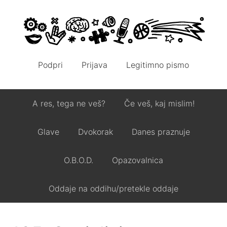
Podpri
Prijava
Legitimno pismo
A res, tega ne veš?
Če veš, kaj mislim!
Glave
Dvokorak
Danes praznuje
O.B.O.D.
Opazovalnica
Oddaje na oddihu/pretekle oddaje