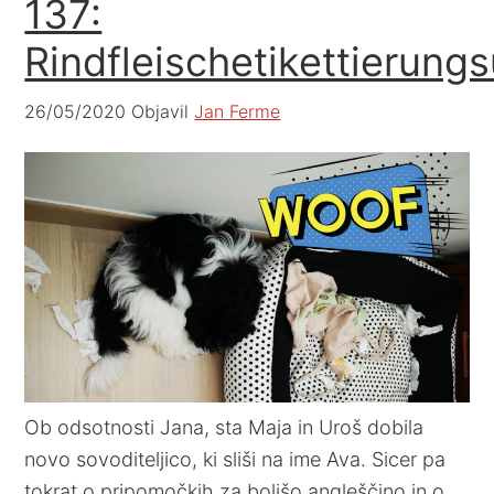
137:
Rindfleischetikettieru
26/05/2020
Objavil
Jan Ferme
Ob odsotnosti Jana, sta Maja in Uroš dobila
novo sovoditeljico, ki sliši na ime Ava. Sicer pa
tokrat o pripomočkih za boljšo angleščino in o