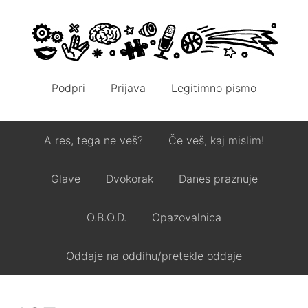
Podpri
Prijava
Legitimno pismo
A res, tega ne veš?
Če veš, kaj mislim!
Glave
Dvokorak
Danes praznuje
O.B.O.D.
Opazovalnica
Oddaje na oddihu/pretekle oddaje