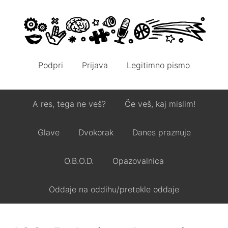
Podpri
Prijava
Legitimno pismo
A res, tega ne veš?
Če veš, kaj mislim!
Glave
Dvokorak
Danes praznuje
O.B.O.D.
Opazovalnica
Oddaje na oddihu/pretekle oddaje