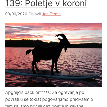
139: Poletje v koroni
08/09/2020
Objavil
Jan Ferme
Apgrejd’s back bi****s! Za ogrevanje po
povratku se tokrat pogovarjamo predvsem o
tem kaj smo počeli čez poetje in kakšne