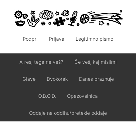
Podpri
Prijava
Legitimno pismo
A res, tega ne veš?
Če veš, kaj mislim!
Glave
Dvokorak
Danes praznuje
O.B.O.D.
Opazovalnica
Oddaje na oddihu/pretekle oddaje