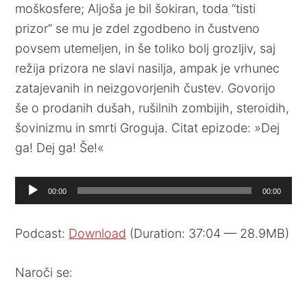
moškosfere; Aljoša je bil šokiran, toda “tisti
prizor” se mu je zdel zgodbeno in čustveno
povsem utemeljen, in še toliko bolj grozljiv, saj
režija prizora ne slavi nasilja, ampak je vrhunec
zatajevanih in neizgovorjenih čustev. Govorijo
še o prodanih dušah, rušilnih zombijih, steroidih,
šovinizmu in smrti Groguja. Citat epizode: »Dej
ga! Dej ga! Še!«
Audio
00:00
00:00
Player
Podcast:
Download
(Duration: 37:04 — 28.9MB)
Naroči se: