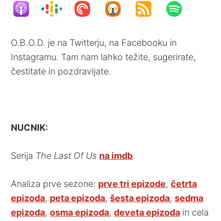
O.B.O.D. je na Twitterju, na Facebooku in
Instagramu. Tam nam lahko težite, sugerirate,
čestitate in pozdravljate.
NUCNIK:
Serija
The Last Of Us
na imdb
.
Analiza prve sezone:
prve tri epizode
,
četrta
epizoda
,
peta epizoda
,
šesta epizoda
,
sedma
epizoda
,
osma epizoda
,
deveta epizoda
in cela