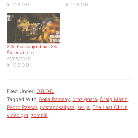
In "O.B.O.D."
In "O.B.O.D."
225: Poslednji od nas XV:
Štajerski foter
21/05/2025
In "O.B.O.D."
Filed Under:
O.B.O.D.
Tagged With:
Bella Ramsey
,
brez gosta
,
Craig Mazin
,
Pedro Pascal
,
postapokalipsa
,
serija
,
The Last Of Us
,
videoigra
,
zombiji