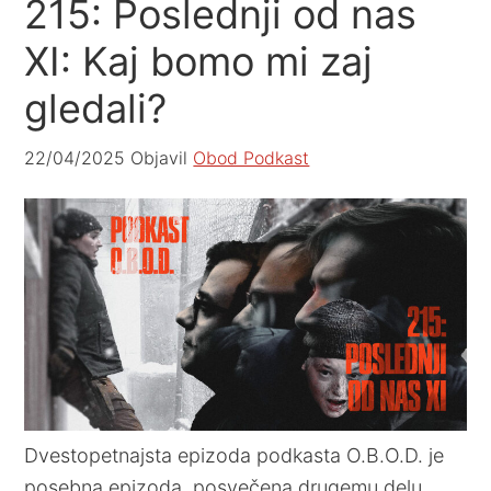
215: Poslednji od nas
XI: Kaj bomo mi zaj
gledali?
22/04/2025
Objavil
Obod Podkast
Dvestopetnajsta epizoda podkasta O.B.O.D. je
posebna epizoda, posvečena drugemu delu