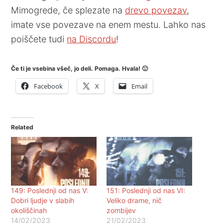
Mimogrede, če splezate na
drevo povezav
,
imate vse povezave na enem mestu. Lahko nas
poiščete tudi
na Discordu
!
Če ti je vsebina všeč, jo deli. Pomaga. Hvala! 🙂
Facebook
X
Email
Related
149: Poslednji od nas V:
151: Poslednji od nas VI:
Dobri ljudje v slabih
Veliko drame, nič
okoliščinah
zombijev
14/02/2023
21/02/2023