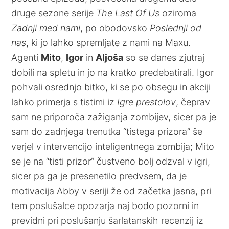
druge sezone serije
The Last Of Us
oziroma
Zadnji med nami
, po obodovsko
Poslednji od
nas
, ki jo lahko spremljate z nami na Maxu.
Agenti
Mito
,
Igor
in
Aljoša
so se danes zjutraj
dobili na spletu in jo na kratko predebatirali. Igor
pohvali osrednjo bitko, ki se po obsegu in akciji
lahko primerja s tistimi iz
Igre prestolov
, čeprav
sam ne priporoča zažiganja zombijev, sicer pa je
sam do zadnjega trenutka “tistega prizora” še
verjel v intervencijo inteligentnega zombija; Mito
se je na “tisti prizor” čustveno bolj odzval v igri,
sicer pa ga je presenetilo predvsem, da je
motivacija Abby v seriji že od začetka jasna, pri
tem poslušalce opozarja naj bodo pozorni in
previdni pri poslušanju šarlatanskih recenzij iz