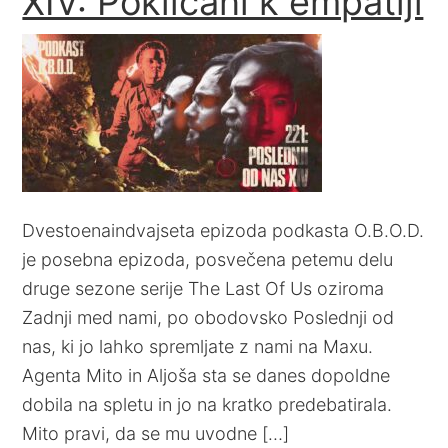
XIV: Poklicani k empatiji
Dvestoenaindvajseta epizoda podkasta O.B.O.D.
je posebna epizoda, posvečena petemu delu
druge sezone serije The Last Of Us oziroma
Zadnji med nami, po obodovsko Poslednji od
nas, ki jo lahko spremljate z nami na Maxu.
Agenta Mito in Aljoša sta se danes dopoldne
dobila na spletu in jo na kratko predebatirala.
Mito pravi, da se mu uvodne […]