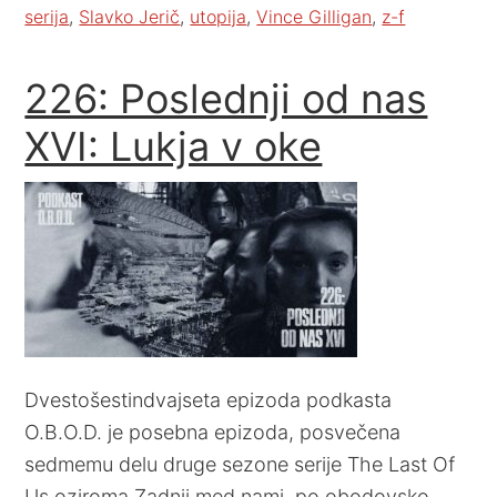
serija
,
Slavko Jerič
,
utopija
,
Vince Gilligan
,
z-f
226: Poslednji od nas
XVI: Lukja v oke
Dvestošestindvajseta epizoda podkasta
O.B.O.D. je posebna epizoda, posvečena
sedmemu delu druge sezone serije The Last Of
Us oziroma Zadnji med nami, po obodovsko