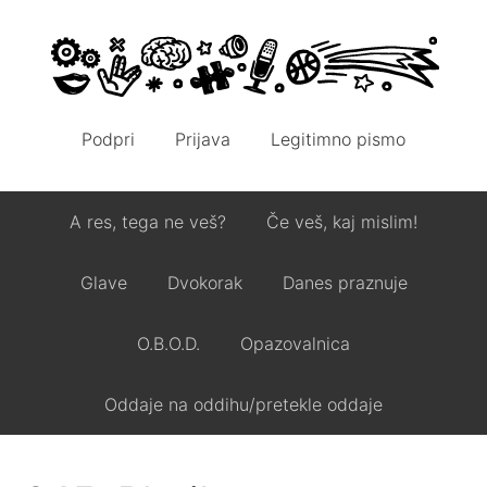
Podpri
Prijava
Legitimno pismo
A res, tega ne veš?
Če veš, kaj mislim!
Glave
Dvokorak
Danes praznuje
O.B.O.D.
Opazovalnica
Oddaje na oddihu/pretekle oddaje