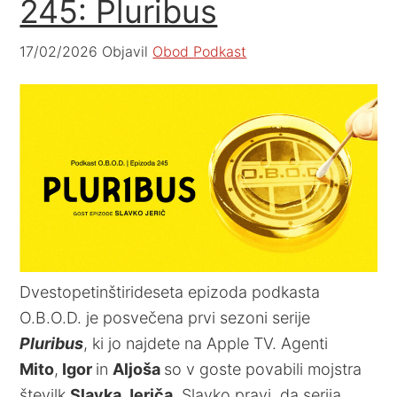
245: Pluribus
17/02/2026
Objavil
Obod Podkast
Dvestopetinštirideseta epizoda podkasta
O.B.O.D. je posvečena prvi sezoni serije
Pluribus
, ki jo najdete na Apple TV. Agenti
Mito
,
Igor
in
Aljoša
so v goste povabili mojstra
številk
Slavka Jeriča
. Slavko pravi, da serija