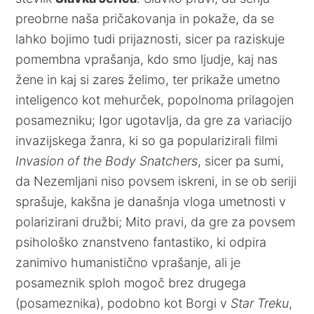
preobrne naša pričakovanja in pokaže, da se
lahko bojimo tudi prijaznosti, sicer pa raziskuje
pomembna vprašanja, kdo smo ljudje, kaj nas
žene in kaj si zares želimo, ter prikaže umetno
inteligenco kot mehurček, popolnoma prilagojen
posamezniku; Igor ugotavlja, da gre za variacijo
invazijskega žanra, ki so ga popularizirali filmi
Invasion of the Body Snatchers
, sicer pa sumi,
da Nezemljani niso povsem iskreni, in se ob seriji
sprašuje, kakšna je današnja vloga umetnosti v
polarizirani družbi; Mito pravi, da gre za povsem
psihološko znanstveno fantastiko, ki odpira
zanimivo humanistično vprašanje, ali je
posameznik sploh mogoč brez drugega
(posameznika), podobno kot Borgi v
Star Treku
,