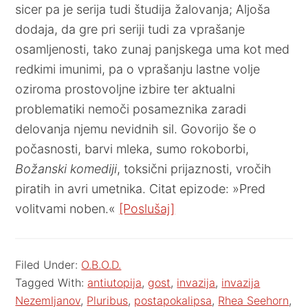
sicer pa je serija tudi študija žalovanja; Aljoša
dodaja, da gre pri seriji tudi za vprašanje
osamljenosti, tako zunaj panjskega uma kot med
redkimi imunimi, pa o vprašanju lastne volje
oziroma prostovoljne izbire ter aktualni
problematiki nemoči posameznika zaradi
delovanja njemu nevidnih sil. Govorijo še o
počasnosti, barvi mleka, sumo rokoborbi,
Božanski komediji
, toksični prijaznosti, vročih
piratih in avri umetnika. Citat epizode: »Pred
volitvami noben.«
[Poslušaj]
Filed Under:
O.B.O.D.
Tagged With:
antiutopija
,
gost
,
invazija
,
invazija
Nezemljanov
,
Pluribus
,
postapokalipsa
,
Rhea Seehorn
,