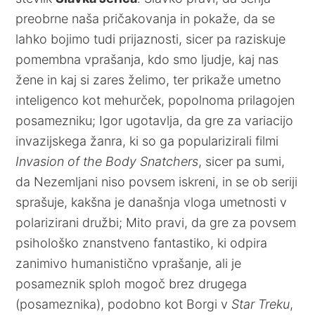
preobrne naša pričakovanja in pokaže, da se
lahko bojimo tudi prijaznosti, sicer pa raziskuje
pomembna vprašanja, kdo smo ljudje, kaj nas
žene in kaj si zares želimo, ter prikaže umetno
inteligenco kot mehurček, popolnoma prilagojen
posamezniku; Igor ugotavlja, da gre za variacijo
invazijskega žanra, ki so ga popularizirali filmi
Invasion of the Body Snatchers
, sicer pa sumi,
da Nezemljani niso povsem iskreni, in se ob seriji
sprašuje, kakšna je današnja vloga umetnosti v
polarizirani družbi; Mito pravi, da gre za povsem
psihološko znanstveno fantastiko, ki odpira
zanimivo humanistično vprašanje, ali je
posameznik sploh mogoč brez drugega
(posameznika), podobno kot Borgi v
Star Treku
,