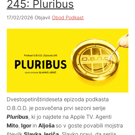
245: Pluribus
17/02/2026
Objavil
Obod Podkast
Dvestopetinštirideseta epizoda podkasta
O.B.O.D. je posvečena prvi sezoni serije
Pluribus
, ki jo najdete na Apple TV. Agenti
Mito
,
Igor
in
Aljoša
so v goste povabili mojstra
številk
Slavka Jeriča
. Slavko pravi, da serija