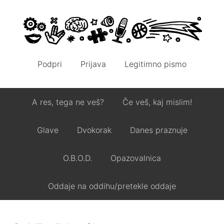
Podpri
Prijava
Legitimno pismo
A res, tega ne veš?
Če veš, kaj mislim!
Glave
Dvokorak
Danes praznuje
O.B.O.D.
Opazovalnica
Oddaje na oddihu/pretekle oddaje