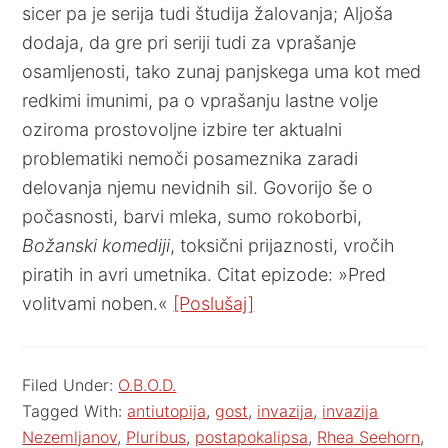
sicer pa je serija tudi študija žalovanja; Aljoša
dodaja, da gre pri seriji tudi za vprašanje
osamljenosti, tako zunaj panjskega uma kot med
redkimi imunimi, pa o vprašanju lastne volje
oziroma prostovoljne izbire ter aktualni
problematiki nemoči posameznika zaradi
delovanja njemu nevidnih sil. Govorijo še o
počasnosti, barvi mleka, sumo rokoborbi,
Božanski komediji
, toksični prijaznosti, vročih
piratih in avri umetnika. Citat epizode: »Pred
volitvami noben.«
[Poslušaj]
Filed Under:
O.B.O.D.
Tagged With:
antiutopija
,
gost
,
invazija
,
invazija
Nezemljanov
,
Pluribus
,
postapokalipsa
,
Rhea Seehorn
,