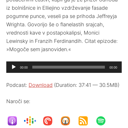
iz bolnišnice in Elliejino vzdrževanje fasade
pogumne punce, veseli pa se prihoda Jeffreyja
Wrighta. Govorijo še o flanelastih srajcah,
vrednosti kave v postapokalipsi, Monici
Lewinsky in Franzih Ferdinandih. Citat epizode:
»Mogoče sem jasnoviden.«
Audio
00:00
00:00
Player
Podcast:
Download
(Duration: 37:41 — 30.5MB)
Naroči se: