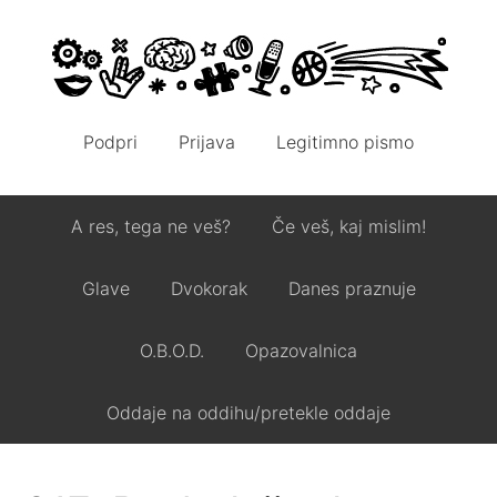
Podpri
Prijava
Legitimno pismo
A res, tega ne veš?
Če veš, kaj mislim!
Glave
Dvokorak
Danes praznuje
O.B.O.D.
Opazovalnica
Oddaje na oddihu/pretekle oddaje