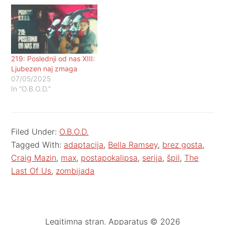
219: Poslednji od nas XIII:
Ljubezen naj zmaga
07/05/2025
In "O.B.O.D."
Filed Under:
O.B.O.D.
Tagged With:
adaptacija
,
Bella Ramsey
,
brez gosta
,
Craig Mazin
,
max
,
postapokalipsa
,
serija
,
špil
,
The
Last Of Us
,
zombijada
Legitimna stran. Apparatus © 2026