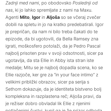
Zadnji med nami
, po obodovsko
Poslednji od
nas
, ki jo lahko spremljate z nami na Maxu.
Agenti
Mito
,
Igor
in
Aljoša
so se včeraj zvečer
dobili na spletu in jo na kratko predebatirali. Igor
je prepričan, da nam ni bilo treba čakati do te
epizode, da bi ugotovili, da Bella Ramsey zna
igrati, moškosfero potolaži, da je Pedro Pascal
najbolj prisoten prav v svoji odsotnosti, sicer pa
ugotavlja, da sta Ellie in Abby ista stran iste
medalje; Mitu se je najbolj dopadla scena, ko se
Ellie razjoče, ker gre za “in your face intimo” z
velikimi približki obrazov, sicer pa serija s
Sethom dokazuje, da je identiteta bistveno bolj
kompleksna in razplastena reč; Aljoša pravi, da
je režiser dobro obvladal lik Ellie z njenimi
potlačenimi čustvi, kupil ga je že prizor odhoda