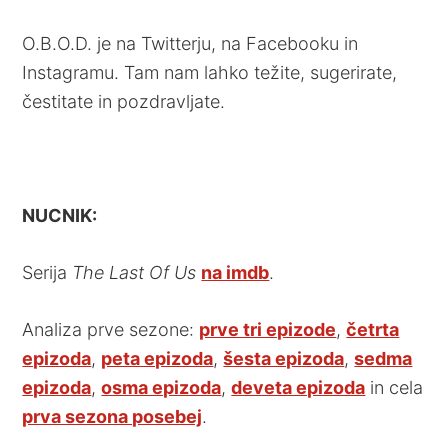
O.B.O.D. je na Twitterju, na Facebooku in
Instagramu. Tam nam lahko težite, sugerirate,
čestitate in pozdravljate.
NUCNIK:
Serija
The Last Of Us
na imdb
.
Analiza prve sezone:
prve tri epizode
,
četrta
epizoda
,
peta epizoda
,
šesta epizoda
,
sedma
epizoda
,
osma epizoda
,
deveta epizoda
in cela
prva sezona posebej
.