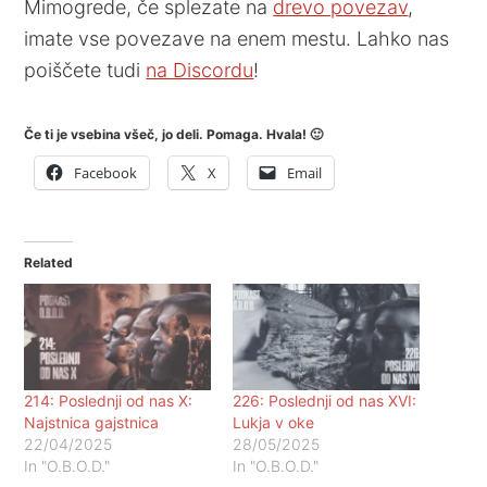
Mimogrede, če splezate na
drevo povezav
,
imate vse povezave na enem mestu. Lahko nas
poiščete tudi
na Discordu
!
Če ti je vsebina všeč, jo deli. Pomaga. Hvala! 🙂
Facebook
X
Email
Related
214: Poslednji od nas X:
226: Poslednji od nas XVI:
Najstnica gajstnica
Lukja v oke
22/04/2025
28/05/2025
In "O.B.O.D."
In "O.B.O.D."