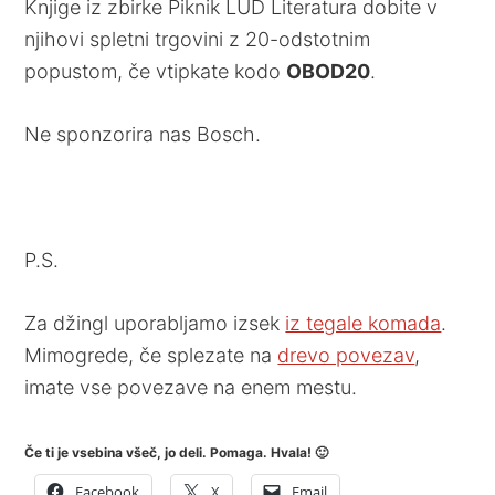
Knjige iz zbirke Piknik LUD Literatura dobite v
njihovi spletni trgovini z 20-odstotnim
popustom, če vtipkate kodo
OBOD20
.
Ne sponzorira nas Bosch.
P.S.
Za džingl uporabljamo izsek
iz tegale komada
.
Mimogrede, če splezate na
drevo povezav
,
imate vse povezave na enem mestu.
Če ti je vsebina všeč, jo deli. Pomaga. Hvala! 🙂
Facebook
X
Email