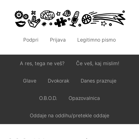
Podpri
Prijava
Legitimno pismo
A res, tega ne veš?
Če veš, kaj mislim!
Glave
Dvokorak
Danes praznuje
O.B.O.D.
Opazovalnica
Oddaje na oddihu/pretekle oddaje