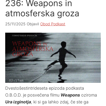
236: Weapons in
atmosferska groza
25/11/2025
Objavil
Obod Podkast
Dvestošestintrideseta epizoda podkasta
O.B.O.D. je posvečena filmu
Weapons
oziroma
Ura izginotja
, ki si ga lahko zdaj, če ste ga