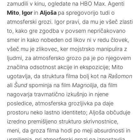
zamudili v kinu, ogledate na HBO Max. Agenti
Mito
,
Igor
in
Aljoša
pa spregovorijo tudi o
atmosferski grozi. Igor pravi, da mu je všeč zlasti
to, kako gre zgodba v povsem nepričakovano
smer in kako nobeden od likov ni v redu človek,
všeč mu je zlikovec, ker mojstrsko manipulira z
ljudmi, za atmosfersko grozo pa je po njegovem
značilna odsotnost akcije in ekspozicije; Mito
ugotavlja, da struktura filma bolj kot na
Rašomon
ali
Šund
spominja na film
Magnolija
, da film
nagovarja travmatično izkušnjo in njene
posledice, atmosferska grozljivka pa daje
prostoru neko lastno identiteto; Aljoša občuduje
izredno premišljeno strukturo skrivnostnice,
meni, da groza filma hodi po meji absurdnosti in
usmiljenja, pri atmosferski grozi pa izpostavlja