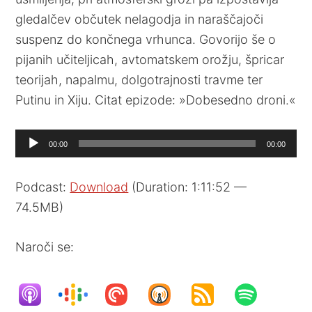
gledalčev občutek nelagodja in naraščajoči
suspenz do končnega vrhunca. Govorijo še o
pijanih učiteljicah, avtomatskem orožju, špricar
teorijah, napalmu, dolgotrajnosti travme ter
Putinu in Xiju. Citat epizode: »Dobesedno droni.«
Audio
00:00
00:00
Player
Podcast:
Download
(Duration: 1:11:52 —
74.5MB)
Naroči se: