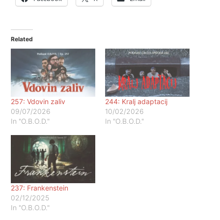
Related
257: Vdovin zaliv
244: Kralj adaptacij
09/07/2026
10/02/2026
In "O.B.O.D."
In "O.B.O.D."
237: Frankenstein
02/12/2025
In "O.B.O.D."