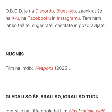
O.B.O.D. je na
Discordu
,
Blueskyju
, zaenkrat še
na
X-u
, na
Facebooku
in
Instagramu
. Tam nam
lahko težite, sugerirate, čestitate in pozdravljate.
NUCNIK:
Film na imdb:
Weapons
(2025).
GLEDALI SO ŠE, BRALI SO, IGRALI SO TUDI:
Igor si je na Liffe pogledal film
Was Marielle weiß