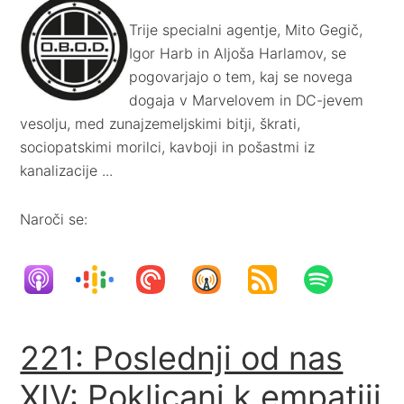
Trije specialni agentje, Mito Gegič,
Igor Harb in Aljoša Harlamov, se
pogovarjajo o tem, kaj se novega
dogaja v Marvelovem in DC-jevem
vesolju, med zunajzemeljskimi bitji, škrati,
sociopatskimi morilci, kavboji in pošastmi iz
kanalizacije ...
Naroči se:
221: Poslednji od nas
XIV: Poklicani k empatiji