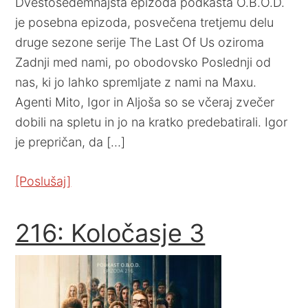
Dvestosedemnajsta epizoda podkasta O.B.O.D.
je posebna epizoda, posvečena tretjemu delu
druge sezone serije The Last Of Us oziroma
Zadnji med nami, po obodovsko Poslednji od
nas, ki jo lahko spremljate z nami na Maxu.
Agenti Mito, Igor in Aljoša so se včeraj zvečer
dobili na spletu in jo na kratko predebatirali. Igor
je prepričan, da […]
[Poslušaj]
216: Koločasje 3