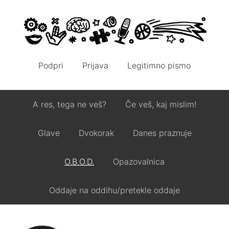
Podpri
Prijava
Legitimno pismo
A res, tega ne veš?
Če veš, kaj mislim!
Glave
Dvokorak
Danes praznuje
O.B.O.D.
Opazovalnica
Oddaje na oddihu/pretekle oddaje