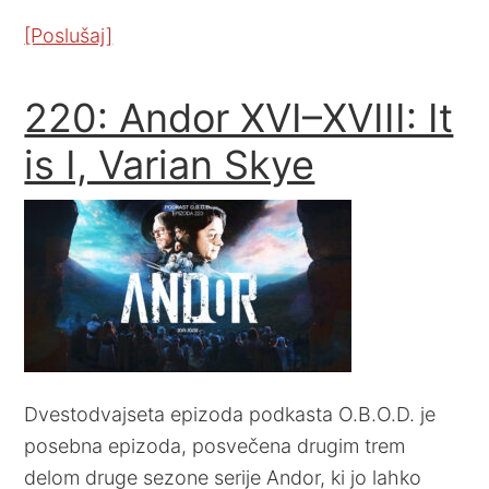
[Poslušaj]
220: Andor XVI–XVIII: It
is I, Varian Skye
Dvestodvajseta epizoda podkasta O.B.O.D. je
posebna epizoda, posvečena drugim trem
delom druge sezone serije Andor, ki jo lahko