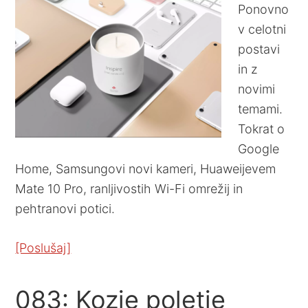
Ponovno
v celotni
postavi
in z
novimi
temami.
Tokrat o
Google
Home, Samsungovi novi kameri, Huaweijevem
Mate 10 Pro, ranljivostih Wi-Fi omrežij in
pehtranovi potici.
[Poslušaj]
083: Kozje poletje