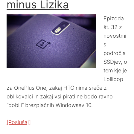
minus Lizika
Epizoda
št. 32 z
novostmi
s
področja
SSDjev, o
tem kje je
Lollipop
za OnePlus One, zakaj HTC nima sreče z
oblikovalci in zakaj vsi pirati ne bodo ravno
“dobili” brezplačnih Windowsev 10.
[Poslušaj]