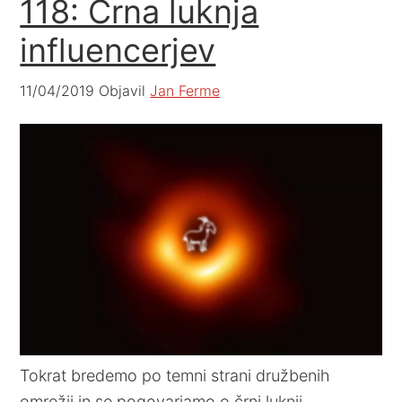
118: Črna luknja
influencerjev
11/04/2019
Objavil
Jan Ferme
Tokrat bredemo po temni strani družbenih
omrežij in se pogovarjamo o črni luknji,