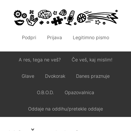
Podpri
Prijava
Legitimno pismo
A res, tega ne veš?
Če veš, kaj mislim!
Glave
Dvokorak
Danes praznuje
O.B.O.D.
Opazovalnica
Oddaje na oddihu/pretekle oddaje