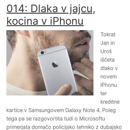
014: Dlaka v jajcu,
kocina v iPhonu
Tokrat
Jan in
Uroš
iščeta
dlako v
novem
iPhonu
ter
kreditne
kartice v Samsungovem Galaxy Note 4. Poleg
tega pa se razgovortita tudi o Microsoftu
primerjata domačo policijsko tehniko z dubajsko