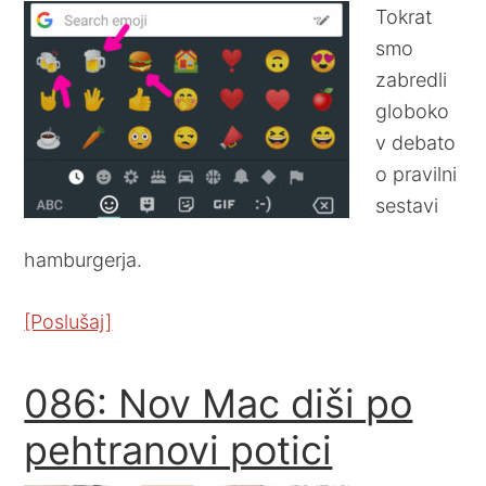
Tokrat
smo
zabredli
globoko
v debato
o pravilni
sestavi
hamburgerja.
[Poslušaj]
086: Nov Mac diši po
pehtranovi potici