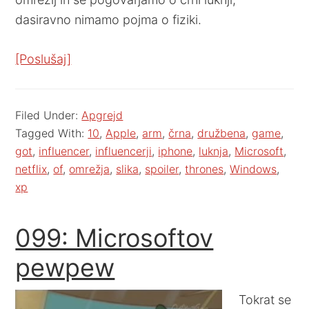
dasiravno nimamo pojma o fiziki.
[Poslušaj]
Filed Under:
Apgrejd
Tagged With:
10
,
Apple
,
arm
,
črna
,
družbena
,
game
,
got
,
influencer
,
influencerji
,
iphone
,
luknja
,
Microsoft
,
netflix
,
of
,
omrežja
,
slika
,
spoiler
,
thrones
,
Windows
,
xp
099: Microsoftov
pewpew
Tokrat se