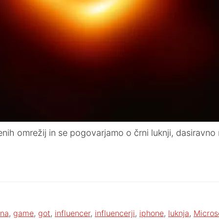
ih omrežij in se pogovarjamo o črni luknji, dasiravno 
ena
,
game
,
got
,
influencer
,
influencerji
,
iphone
,
luknja
,
Micros