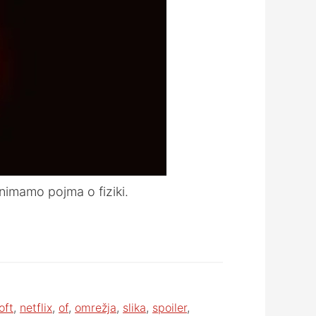
nimamo pojma o fiziki.
oft
,
netflix
,
of
,
omrežja
,
slika
,
spoiler
,