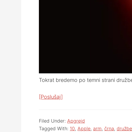
Tokrat bredemo po temni strani družben
[Poslušaj]
Filed Under:
Apgrejd
Tagged With:
10
,
Apple
,
arm
,
črna
,
družb