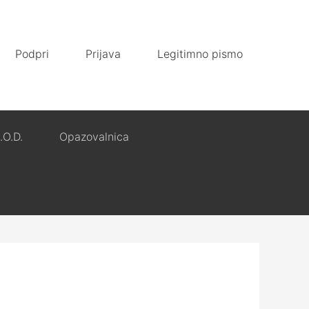
Podpri
Prijava
Legitimno pismo
.O.D.
Opazovalnica