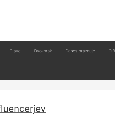
Glave
Dvokorak
Danes praznuje
O.B
fluencerjev