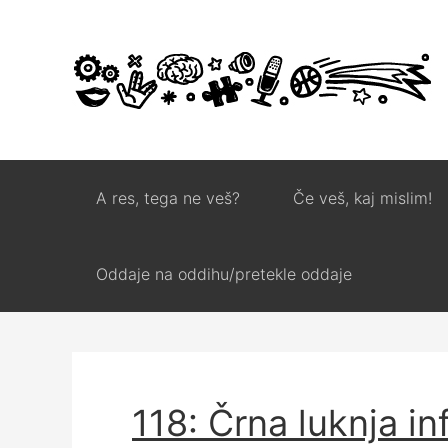
A res, tega ne veš?
Če veš, kaj mislim!
Oddaje na oddihu/pretekle oddaje
118: Črna luknja in