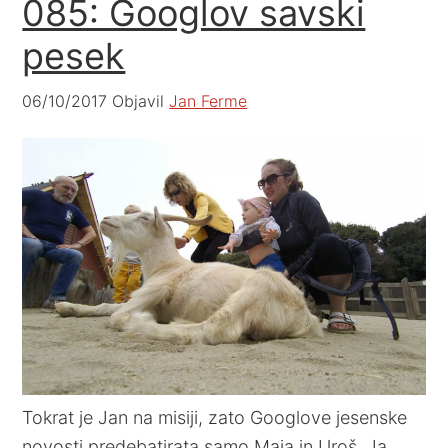
085: Googlov savski
pesek
06/10/2017
Objavil
Jan Ferme
Tokrat je Jan na misiji, zato Googlove jesenske
novosti predebatirata samo Maja in Uroš. Ja,