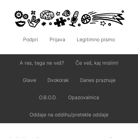
Podpri
Prijava
Legitimno pismo
A res, tega ne veš?
Če veš, kaj mislim!
Glave
Dvokorak
Danes praznuje
O.B.O.D.
Opazovalnica
Oddaje na oddihu/pretekle oddaje