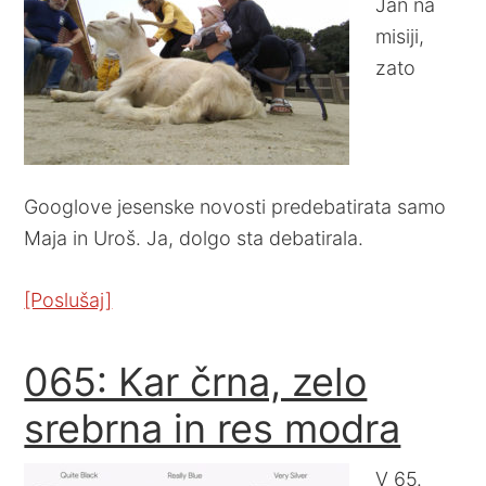
Jan na
misiji,
zato
Googlove jesenske novosti predebatirata samo
Maja in Uroš. Ja, dolgo sta debatirala.
[Poslušaj]
065: Kar črna, zelo
srebrna in res modra
V 65.