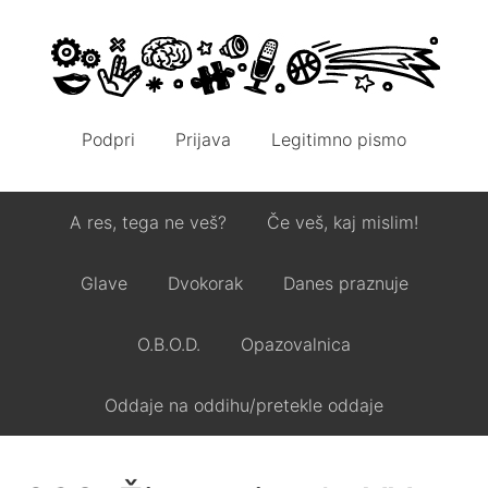
Podpri
Prijava
Legitimno pismo
A res, tega ne veš?
Če veš, kaj mislim!
Glave
Dvokorak
Danes praznuje
O.B.O.D.
Opazovalnica
Oddaje na oddihu/pretekle oddaje