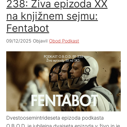
238: Živa epizoda XX
na knjižnem sejmu:
Fentabot
09/12/2025
Objavil
Obod Podkast
Dvestoosemintrideseta epizoda podkasta
O.B.O.D. je jubilejna dvajseta epizoda v živo in je