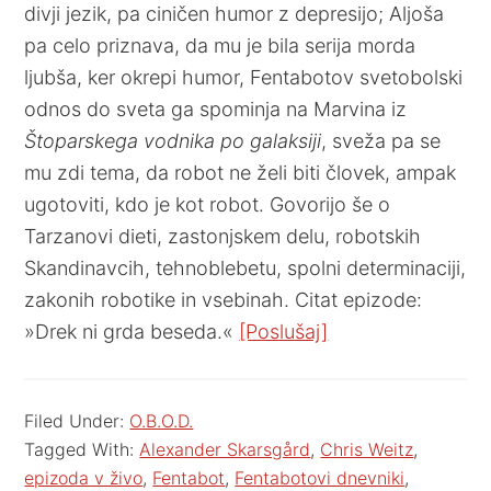
divji jezik, pa ciničen humor z depresijo; Aljoša
pa celo priznava, da mu je bila serija morda
ljubša, ker okrepi humor, Fentabotov svetobolski
odnos do sveta ga spominja na Marvina iz
Štoparskega vodnika po galaksiji
, sveža pa se
mu zdi tema, da robot ne želi biti človek, ampak
ugotoviti, kdo je kot robot. Govorijo še o
Tarzanovi dieti, zastonjskem delu, robotskih
Skandinavcih, tehnoblebetu, spolni determinaciji,
zakonih robotike in vsebinah. Citat epizode:
»Drek ni grda beseda.«
[Poslušaj]
Filed Under:
O.B.O.D.
Tagged With:
Alexander Skarsgård
,
Chris Weitz
,
epizoda v živo
,
Fentabot
,
Fentabotovi dnevniki
,