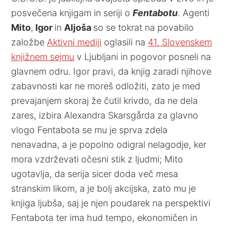
posvečena knjigam in seriji o
Fentabotu
. Agenti
Mito
,
Igor
in
Aljoša
so se tokrat na povabilo
založbe
Aktivni mediji
oglasili na
41. Slovenskem
knjižnem sejmu
v Ljubljani in pogovor posneli na
glavnem odru. Igor pravi, da knjig zaradi njihove
zabavnosti kar ne moreš odložiti, zato je med
prevajanjem skoraj že čutil krivdo, da ne dela
zares, izbira Alexandra Skarsgårda za glavno
vlogo Fentabota se mu je sprva zdela
nenavadna, a je popolno odigral nelagodje, ker
mora vzdrževati očesni stik z ljudmi; Mito
ugotavlja, da serija sicer doda več mesa
stranskim likom, a je bolj akcijska, zato mu je
knjiga ljubša, saj je njen poudarek na perspektivi
Fentabota ter ima hud tempo, ekonomičen in