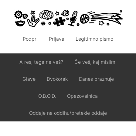
Podpri
Prijava
Legitimno pismo
A res, tega ne veš?
Če veš, kaj mislim!
Glave
Dvokorak
Danes praznuje
O.B.O.D.
Opazovalnica
Oddaje na oddihu/pretekle oddaje