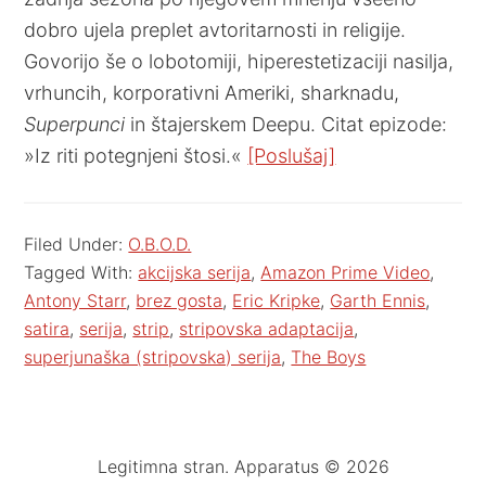
dobro ujela preplet avtoritarnosti in religije.
Govorijo še o lobotomiji, hiperestetizaciji nasilja,
vrhuncih, korporativni Ameriki, sharknadu,
Superpunci
in štajerskem Deepu. Citat epizode:
»Iz riti potegnjeni štosi.«
[Poslušaj]
Filed Under:
O.B.O.D.
Tagged With:
akcijska serija
,
Amazon Prime Video
,
Antony Starr
,
brez gosta
,
Eric Kripke
,
Garth Ennis
,
satira
,
serija
,
strip
,
stripovska adaptacija
,
superjunaška (stripovska) serija
,
The Boys
Legitimna stran. Apparatus © 2026