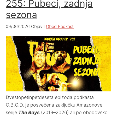
255: Pubeci, zadnja
sezona
09/06/2026
Objavil
Obod Podkast
Dvestopetinpetdeseta epizoda podkasta
O.B.O.D. je posvečena zaključku Amazonove
serije
The Boys
(2019–2026) ali po obodovsko