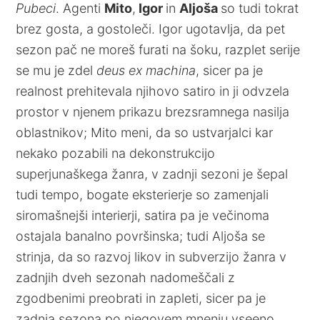
Pubeci
. Agenti
Mito
,
Igor
in
Aljoša
so tudi tokrat
brez gosta, a gostoleči. Igor ugotavlja, da pet
sezon pač ne moreš furati na šoku, razplet serije
se mu je zdel
deus ex machina
, sicer pa je
realnost prehitevala njihovo satiro in ji odvzela
prostor v njenem prikazu brezsramnega nasilja
oblastnikov; Mito meni, da so ustvarjalci kar
nekako pozabili na dekonstrukcijo
superjunaškega žanra, v zadnji sezoni je šepal
tudi tempo, bogate eksterierje so zamenjali
siromašnejši interierji, satira pa je večinoma
ostajala banalno površinska; tudi Aljoša se
strinja, da so razvoj likov in subverzijo žanra v
zadnjih dveh sezonah nadomeščali z
zgodbenimi preobrati in zapleti, sicer pa je
zadnja sezona po njegovem mnenju vseeno