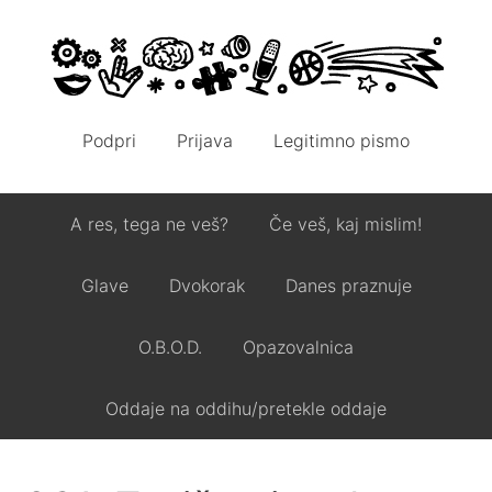
Podpri
Prijava
Legitimno pismo
A res, tega ne veš?
Če veš, kaj mislim!
Glave
Dvokorak
Danes praznuje
O.B.O.D.
Opazovalnica
Oddaje na oddihu/pretekle oddaje