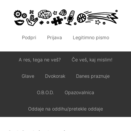
Podpri
Prijava
Legitimno pismo
A res, tega ne veš?
Če veš, kaj mislim!
Glave
Dvokorak
Danes praznuje
O.B.O.D.
Opazovalnica
Oddaje na oddihu/pretekle oddaje