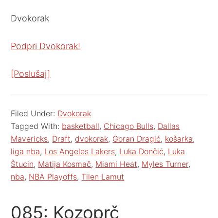
Dvokorak
Podpri Dvokorak!
[Poslušaj]
Filed Under:
Dvokorak
Tagged With:
basketball
,
Chicago Bulls
,
Dallas
Mavericks
,
Draft
,
dvokorak
,
Goran Dragić
,
košarka
,
liga nba
,
Los Angeles Lakers
,
Luka Dončić
,
Luka
Štucin
,
Matija Kosmač
,
Miami Heat
,
Myles Turner
,
nba
,
NBA Playoffs
,
Tilen Lamut
085: Kozoprč