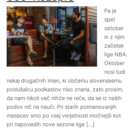
Pa je
spet
oktober
in z njim
začetek
lige NBA.
Oktober
nosi tudi
nekaj drugačnih imen, ki občemu slovenskemu
poslušalcu podkastov niso znana, zato prosim,
da nam nikoli več nihče ne reče, da se iz naših
podov nič ne nauči. Pri starih poimenovanjih
mesecev smo po vsej verjetnosti močnejši kot
pri napovedih nove sezone lige […]