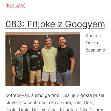
[Poslušaj]
083: Frljoke z Googyem
Končno!
Dolgo
časa smo
potrebovali, a smo ga dobili, saj je v goste prišel
človek tisočerih nadimkov: Gogi, Gile, Gole,
Drole, Drale, Drolex, Zmaj, Kapetan, Ciki, Googy,