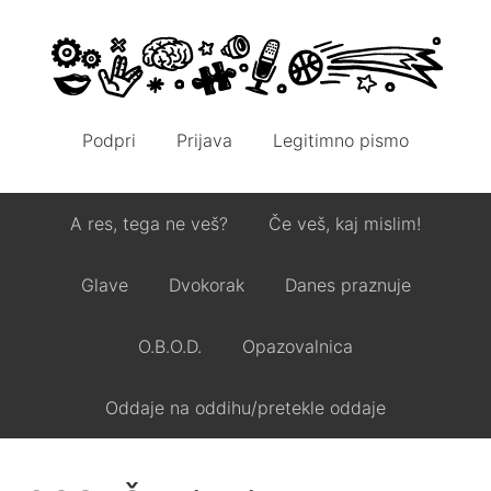
Podpri
Prijava
Legitimno pismo
A res, tega ne veš?
Če veš, kaj mislim!
Glave
Dvokorak
Danes praznuje
O.B.O.D.
Opazovalnica
Oddaje na oddihu/pretekle oddaje