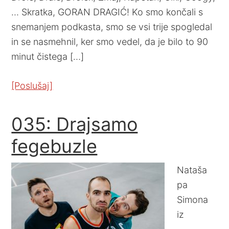
… Skratka, GORAN DRAGIĆ! Ko smo končali s
snemanjem podkasta, smo se vsi trije spogledal
in se nasmehnil, ker smo vedel, da je bilo to 90
minut čistega […]
[Poslušaj]
035: Drajsamo
fegebuzle
Nataša
pa
Simona
iz