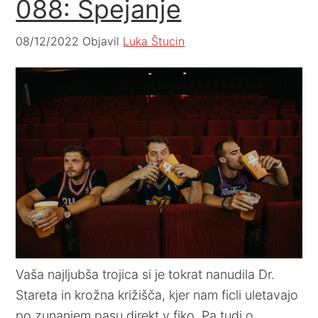
088: Špejanje
08/12/2022
Objavil
Luka Štucin
Vaša najljubša trojica si je tokrat nanudila Dr.
Stareta in krožna križišča, kjer nam ficli uletavajo
po zunanjem pasu direkt v fiko. Pa tudi o