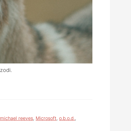
zodi.
michael reeves
,
Microsoft
,
o.b.o.d.
,