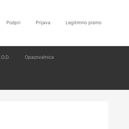
Podpri
Prijava
Legitimno pismo
.O.D.
Opazovalnica