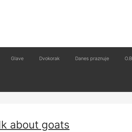
Glave
Dvokorak
Danes praznuje
O.B
lk about goats