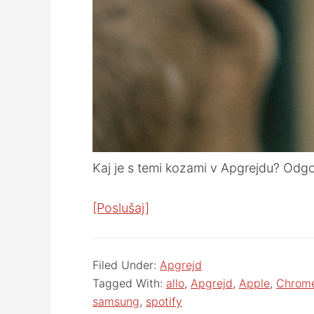
Kaj je s temi kozami v Apgrejdu? Odgov
[Poslušaj]
Filed Under:
Apgrejd
Tagged With:
allo
,
Apgrejd
,
Apple
,
Chrom
samsung
,
spotify