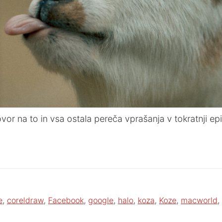
or na to in vsa ostala pereča vprašanja v tokratnji epi
e
,
coreldraw
,
Facebook
,
google
,
halo
,
koza
,
Koze
,
macworld
,