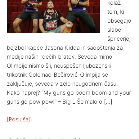
kolaž
tem, ki
obsegajo
slabe
špricerje,
bejzbol kapce Jasona Kidda in saopštenja za
medije naših rdečih bratov. Seveda mimo
Olimpije nismo šli, neuspešen ljubezenski
trikotnik Golemac-Bečirović-Olimpija se
zaključuje, seveda v zelo neugodnem času.
Kako naprej? “My guns go boom boom and your
guns go pow pow!” – Big L Še malo o […]
[Poslušaj]