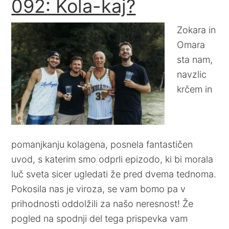
092: Kola-kaj?
Zokara in
Omara
sta nam,
navzlic
krčem in
pomanjkanju kolagena, posnela fantastičen
uvod, s katerim smo odprli epizodo, ki bi morala
luč sveta sicer ugledati že pred dvema tednoma.
Pokosila nas je viroza, se vam bomo pa v
prihodnosti oddolžili za našo neresnost! Že
pogled na spodnji del tega prispevka vam