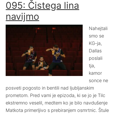
095: Čistega lina
navijmo
Nahejtali
smo se
KG-ja,
Dallas
poslali
tja,
kamor
sonce ne
posveti pogosto in bentili nad ljubljanskim
prometom. Pred vami je epizoda, ki se jo je Tilc
ekstremno veselil, medtem ko je bilo navdušenje
Matkota primerljivo s prebiranjem osmrtnic. Štule