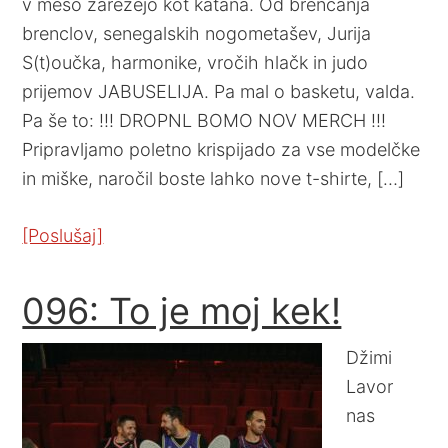
v meso zarežejo kot katana. Od brenčanja
brenclov, senegalskih nogometašev, Jurija
S(t)oučka, harmonike, vročih hlačk in judo
prijemov JABUSELIJA. Pa mal o basketu, valda.
Pa še to: !!! DROPNL BOMO NOV MERCH !!!
Pripravljamo poletno krispijado za vse modelčke
in miške, naročil boste lahko nove t-shirte, […]
[Poslušaj]
096: To je moj kek!
Džimi
Lavor
nas