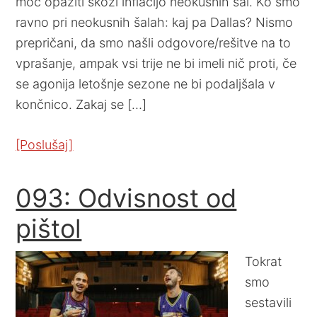
moč opaziti skozi inflacijo neokusnih šal. Ko smo
ravno pri neokusnih šalah: kaj pa Dallas? Nismo
prepričani, da smo našli odgovore/rešitve na to
vprašanje, ampak vsi trije ne bi imeli nič proti, če
se agonija letošnje sezone ne bi podaljšala v
končnico. Zakaj se […]
[Poslušaj]
093: Odvisnost od
pištol
Tokrat
smo
sestavili