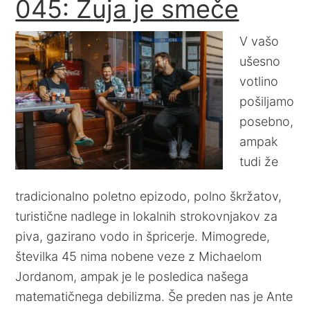
045: Žuja je smeče
V vašo
ušesno
votlino
pošiljamo
posebno,
ampak
tudi že
tradicionalno poletno epizodo, polno škržatov,
turistične nadlege in lokalnih strokovnjakov za
piva, gazirano vodo in špricerje. Mimogrede,
številka 45 nima nobene veze z Michaelom
Jordanom, ampak je le posledica našega
matematičnega debilizma. Še preden nas je Ante