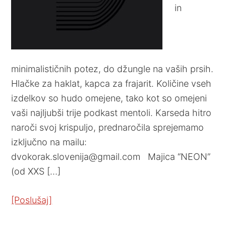
in
minimalističnih potez, do džungle na vaših prsih.
Hlačke za haklat, kapca za frajarit. Količine vseh
izdelkov so hudo omejene, tako kot so omejeni
vaši najljubši trije podkast mentoli. Karseda hitro
naroči svoj krispuljo, prednaročila sprejemamo
izključno na mailu:
dvokorak.slovenija@gmail.com Majica “NEON”
(od XXS […]
[Poslušaj]