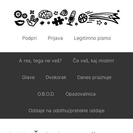
Podpri
Prijava
Legitimno pismo
A res, tega ne veš?
Če veš, kaj mislim!
Glave
Dvokorak
Danes praznuje
O.B.O.D.
Opazovalnica
Oddaje na oddihu/pretekle oddaje