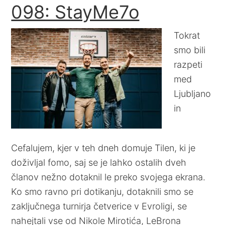
098: StayMe7o
Tokrat
smo bili
razpeti
med
Ljubljano
in
Cefalujem, kjer v teh dneh domuje Tilen, ki je
doživljal fomo, saj se je lahko ostalih dveh
članov nežno dotaknil le preko svojega ekrana.
Ko smo ravno pri dotikanju, dotaknili smo se
zaključnega turnirja četverice v Evroligi, se
nahejtali vse od Nikole Mirotića, LeBrona