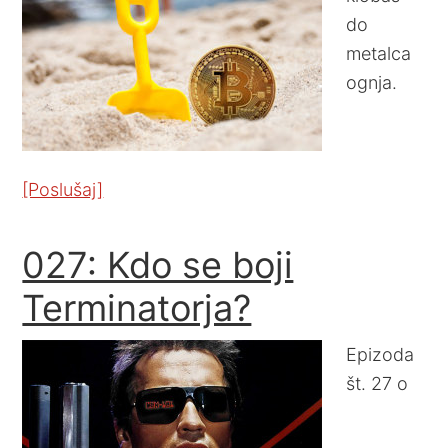
do
metalca
ognja.
[Poslušaj]
027: Kdo se boji
Terminatorja?
Epizoda
št. 27 o