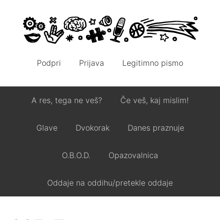
Podpri
Prijava
Legitimno pismo
A res, tega ne veš?
Če veš, kaj mislim!
Glave
Dvokorak
Danes praznuje
O.B.O.D.
Opazovalnica
Oddaje na oddihu/pretekle oddaje