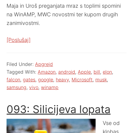
Maja in Uroš preganjata mraz s toplimi spomini
na WinAMP, MWC novostmi ter kupom drugih
zanimivostmi.
[Poslušaj]
Filed Under:
Apgrejd
Tagged With:
Amazon
,
android
,
Apple
,
bill
,
elon
,
falcon
,
gates
,
google
,
heavy
,
Microsoft
,
musk
,
samsung
,
vivo
,
winamp
093: Silicijeva lopata
Vse od
klobas