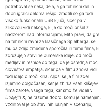
potreboval še nekaj dela, a ga tehnični del in
dobri igralci deloma rešijo, zmotili so ga tudi
visoko funkcionalni USB ključi, sicer pa v
zlikovcu vidi nekoga, ki je do moči prišel z
nadzorom nad informacijami; Mito pravi, da gre
na tehnični ravni za klasičnega Spielberga, se
mu pa zdijo zmedena sporočila in teme filma, ki
združujejo številne bumerske ideje, od moči
medijev in resnice do tega, da je osrednja moč
človeštva empatija, sicer pa v filmu znova vidi
tudi idejo o moči kina; Aljoši se je film zdel
izjemno dolgočasen, ker je zbirka vseh klišejev
filma zarote, vsega tega, kar smo že videli v
Dosjejih X
, ne razume dobro, komu je namenjen,
vzdihoval je ob številnih luknjah v scenariju,