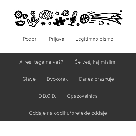
Podpri
Prijava
Legitimno pismo
A res, tega ne veš?
Če veš, kaj mislim!
Glave
Dvokorak
Danes praznuje
O.B.O.D.
Opazovalnica
Oddaje na oddihu/pretekle oddaje