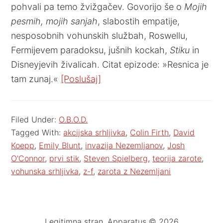
pohvali pa temo žvižgačev. Govorijo še o
Mojih
pesmih, mojih sanjah
, slabostih empatije,
nesposobnih vohunskih službah, Roswellu,
Fermijevem paradoksu, jušnih kockah,
Stiku
in
Disneyjevih živalicah. Citat epizode: »Resnica je
tam zunaj.«
[Poslušaj]
Filed Under:
O.B.O.D.
Tagged With:
akcijska srhljivka
,
Colin Firth
,
David
Koepp
,
Emily Blunt
,
invazija Nezemljanov
,
Josh
O'Connor
,
prvi stik
,
Steven Spielberg
,
teorija zarote
,
vohunska srhljivka
,
z-f
,
zarota z Nezemljani
Legitimna stran. Apparatus © 2026