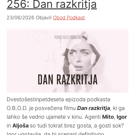
256: Dan razkritja
23/06/2026
Objavil
Obod Podkast
Dvestošestinpetdeseta epizoda podkasta
O.B.O.D. je posvečena filmu
Dan razkritja
, ki ga
lahko še vedno ujamete v kinu. Agenti
Mito
,
Igor
in
Aljoša
so tudi tokrat brez gosta, a gosti sok?
Igor ugotavlja, da bi scenarij definitivno