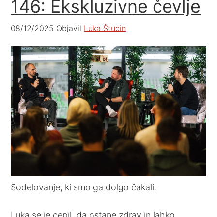
146: Ekskluzivne čevlje
08/12/2025
Objavil
Luka Štucin
Sodelovanje, ki smo ga dolgo čakali.
Luka se je cepil, da ostane zdrav in lahko