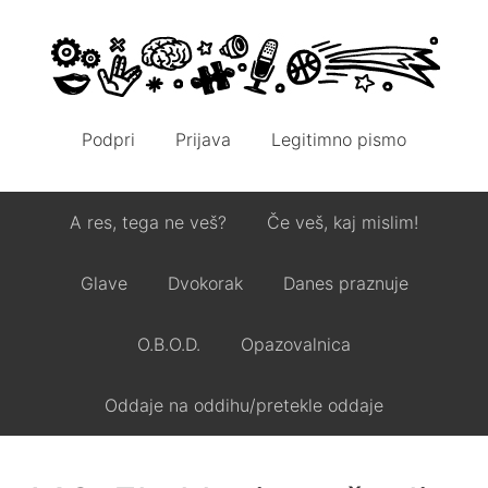
Podpri
Prijava
Legitimno pismo
A res, tega ne veš?
Če veš, kaj mislim!
Glave
Dvokorak
Danes praznuje
O.B.O.D.
Opazovalnica
Oddaje na oddihu/pretekle oddaje