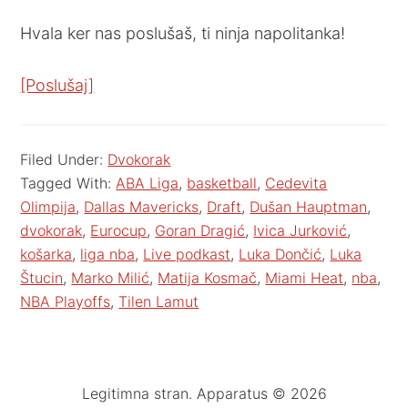
Hvala ker nas poslušaš, ti ninja napolitanka!
[Poslušaj]
Filed Under:
Dvokorak
Tagged With:
ABA Liga
,
basketball
,
Cedevita
Olimpija
,
Dallas Mavericks
,
Draft
,
Dušan Hauptman
,
dvokorak
,
Eurocup
,
Goran Dragić
,
Ivica Jurković
,
košarka
,
liga nba
,
Live podkast
,
Luka Dončić
,
Luka
Štucin
,
Marko Milić
,
Matija Kosmač
,
Miami Heat
,
nba
,
NBA Playoffs
,
Tilen Lamut
Legitimna stran. Apparatus © 2026