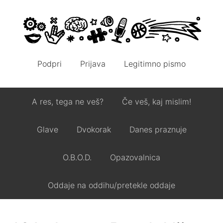
Podpri
Prijava
Legitimno pismo
A res, tega ne veš?
Če veš, kaj mislim!
Glave
Dvokorak
Danes praznuje
O.B.O.D.
Opazovalnica
Oddaje na oddihu/pretekle oddaje