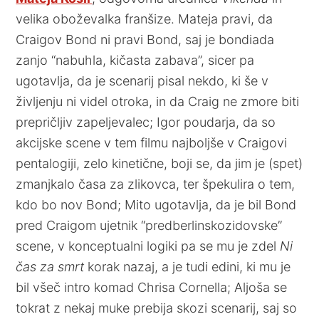
velika oboževalka franšize. Mateja pravi, da
Craigov Bond ni pravi Bond, saj je bondiada
zanjo “nabuhla, kičasta zabava”, sicer pa
ugotavlja, da je scenarij pisal nekdo, ki še v
življenju ni videl otroka, in da Craig ne zmore biti
prepričljiv zapeljevalec; Igor poudarja, da so
akcijske scene v tem filmu najboljše v Craigovi
pentalogiji, zelo kinetične, boji se, da jim je (spet)
zmanjkalo časa za zlikovca, ter špekulira o tem,
kdo bo nov Bond; Mito ugotavlja, da je bil Bond
pred Craigom ujetnik “predberlinskozidovske”
scene, v konceptualni logiki pa se mu je zdel
Ni
čas za smrt
korak nazaj, a je tudi edini, ki mu je
bil všeč intro komad Chrisa Cornella; Aljoša se
tokrat z nekaj muke prebija skozi scenarij, saj so