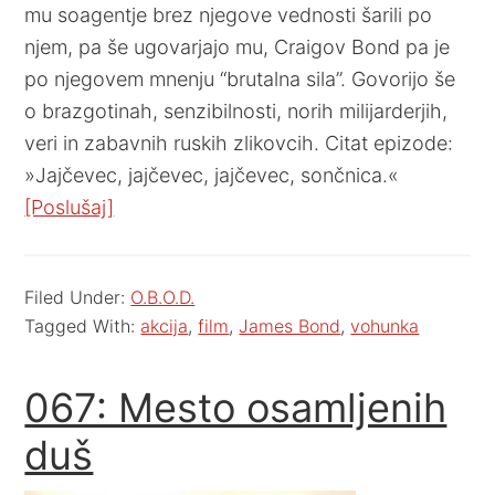
mu soagentje brez njegove vednosti šarili po
njem, pa še ugovarjajo mu, Craigov Bond pa je
po njegovem mnenju “brutalna sila”. Govorijo še
o brazgotinah, senzibilnosti, norih milijarderjih,
veri in zabavnih ruskih zlikovcih. Citat epizode:
»Jajčevec, jajčevec, jajčevec, sončnica.«
[Poslušaj]
Filed Under:
O.B.O.D.
Tagged With:
akcija
,
film
,
James Bond
,
vohunka
067: Mesto osamljenih
duš