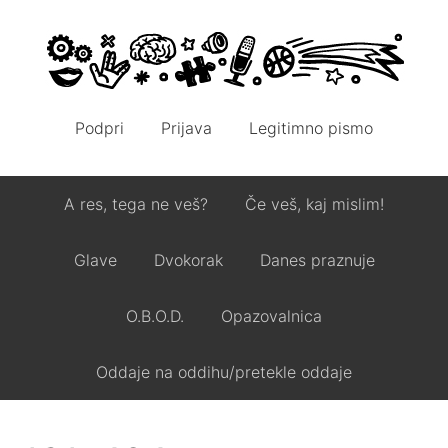
Podpri
Prijava
Legitimno pismo
A res, tega ne veš?
Če veš, kaj mislim!
Glave
Dvokorak
Danes praznuje
O.B.O.D.
Opazovalnica
Oddaje na oddihu/pretekle oddaje