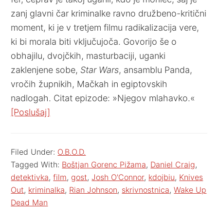
zanj glavni čar kriminalke ravno družbeno-kritični
moment, ki je v tretjem filmu radikalizacija vere,
ki bi morala biti vključujoča. Govorijo še o
obhajilu, dvojčkih, masturbaciji, uganki
zaklenjene sobe,
Star Wars
, ansamblu Panda,
vročih župnikih, Mačkah in egiptovskih
nadlogah. Citat epizode: »Njegov mlahavko.«
[Poslušaj]
Filed Under:
O.B.O.D.
Tagged With:
Boštjan Gorenc Pižama
,
Daniel Craig
,
detektivka
,
film
,
gost
,
Josh O'Connor
,
kdojbiu
,
Knives
Out
,
kriminalka
,
Rian Johnson
,
skrivnostnica
,
Wake Up
Dead Man