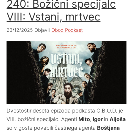
240: Božični specijalc
VIII: Vstani, mrtvec
23/12/2025
Objavil
Obod Podkast
Dvestoštirideseta epizoda podkasta O.B.O.D. je
VIII. božični specijalc. Agenti
Mito
,
Igor
in
Aljoša
so v goste povabili častnega agenta
Boštjana