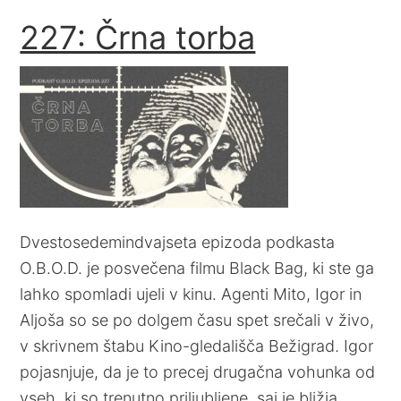
227: Črna torba
Dvestosedemindvajseta epizoda podkasta
O.B.O.D. je posvečena filmu Black Bag, ki ste ga
lahko spomladi ujeli v kinu. Agenti Mito, Igor in
Aljoša so se po dolgem času spet srečali v živo,
v skrivnem štabu Kino-gledališča Bežigrad. Igor
pojasnjuje, da je to precej drugačna vohunka od
vseh, ki so trenutno priljubljene, saj je bližja