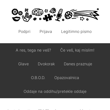
Podpri
Prijava
Legitimno pismo
A res, tega ne veš?
Če veš, kaj mislim!
Glave
Dvokorak
Danes praznuje
O.B.O.D.
Opazovalnica
Oddaje na oddihu/pretekle oddaje