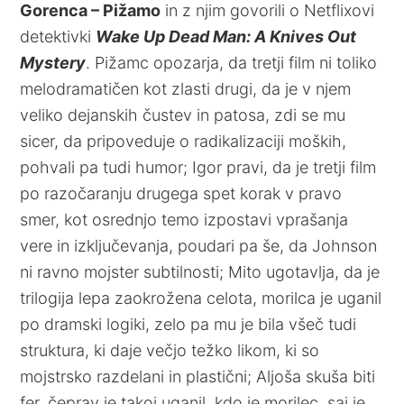
Gorenca – Pižamo
in z njim govorili o Netflixovi
detektivki
Wake Up Dead Man: A Knives Out
Mystery
. Pižamc opozarja, da tretji film ni toliko
melodramatičen kot zlasti drugi, da je v njem
veliko dejanskih čustev in patosa, zdi se mu
sicer, da pripoveduje o radikalizaciji moških,
pohvali pa tudi humor; Igor pravi, da je tretji film
po razočaranju drugega spet korak v pravo
smer, kot osrednjo temo izpostavi vprašanja
vere in izključevanja, poudari pa še, da Johnson
ni ravno mojster subtilnosti; Mito ugotavlja, da je
trilogija lepa zaokrožena celota, morilca je uganil
po dramski logiki, zelo pa mu je bila všeč tudi
struktura, ki daje večjo težko likom, ki so
mojstrsko razdelani in plastični; Aljoša skuša biti
fer, čeprav je takoj uganil, kdo je morilec, saj je