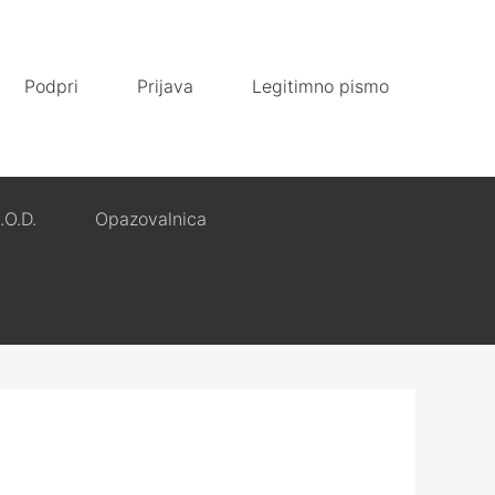
Podpri
Prijava
Legitimno pismo
.O.D.
Opazovalnica