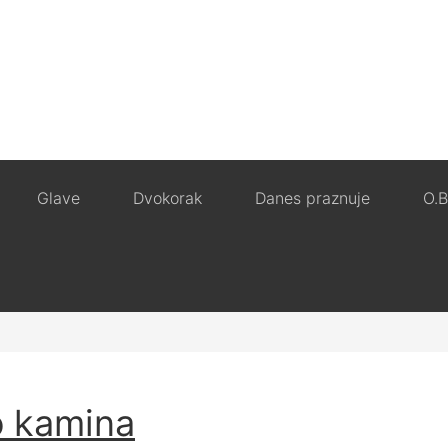
Glave
Dvokorak
Danes praznuje
O.B
o kamina