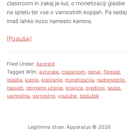
classroom in zakaj je kul, o monetizaciji glasbe
na spletu ter vse o varnostnih kopijah. Pa sedaj
imaš lahko kozo namesto kamina.
[Poslušaj]
Filed Under:
Apgrejd
Tagged With:
avtorske
,
classroom
,
denar
,
flipped
,
glasba
,
kopija
,
kopiranje
,
monetizacija
,
nadomestilo
,
nasveti
,
obrnjeno učenje
,
pravice
,
predlogi
,
sazas
,
varnostna
,
varnostno
,
youtube
,
zaslužek
Legitimna stran. Apparatus © 2026