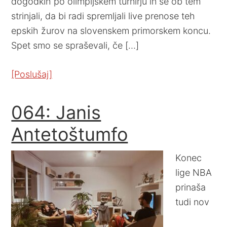
dogodkih po olimpijskem turnirju in se ob tem
strinjali, da bi radi spremljali live prenose teh
epskih žurov na slovenskem primorskem koncu.
Spet smo se spraševali, če […]
[Poslušaj]
064: Janis
Antetoštumfo
Konec
lige NBA
prinaša
tudi nov