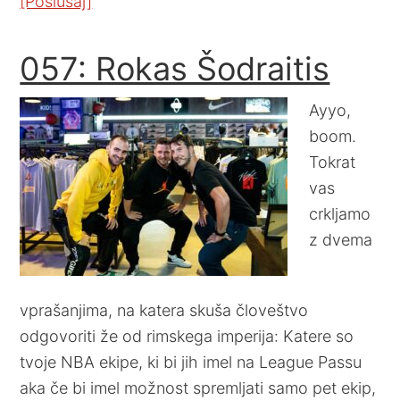
[Poslušaj]
057: Rokas Šodraitis
Ayyo,
boom.
Tokrat
vas
crkljamo
z dvema
vprašanjima, na katera skuša človeštvo
odgovoriti že od rimskega imperija: Katere so
tvoje NBA ekipe, ki bi jih imel na League Passu
aka če bi imel možnost spremljati samo pet ekip,