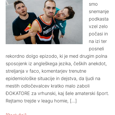
smo
snemanje
podkasta
vzel zelo
počasi in
na izi ter
posneli
rekordno dolgo epizodo, ki je med drugim polna
sposojenk iz angleškega jezika, čeških anekdot,
streljanja v faco, komentarjev trenutne
epidemiološke situacije in dejstva, da ljudi na
mestih odločevalcev kratko malo zaboli
ĐOKATORE za vrhunski, kaj šele amaterski šport.
Rejtamo trejde v leagu homie, […]