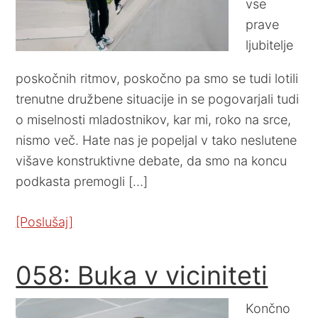
vse
prave
ljubitelje
poskočnih ritmov, poskočno pa smo se tudi lotili
trenutne družbene situacije in se pogovarjali tudi
o miselnosti mladostnikov, kar mi, roko na srce,
nismo več. Hate nas je popeljal v tako neslutene
višave konstruktivne debate, da smo na koncu
podkasta premogli […]
[Poslušaj]
058: Buka v viciniteti
Končno