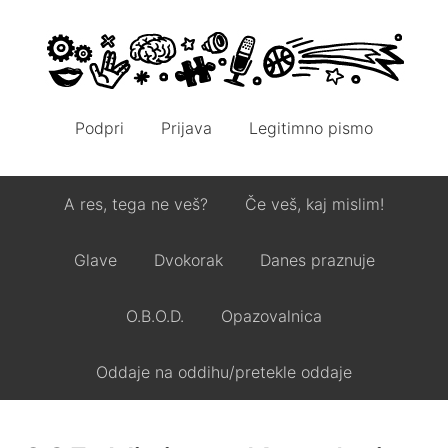
Podpri
Prijava
Legitimno pismo
A res, tega ne veš?
Če veš, kaj mislim!
Glave
Dvokorak
Danes praznuje
O.B.O.D.
Opazovalnica
Oddaje na oddihu/pretekle oddaje