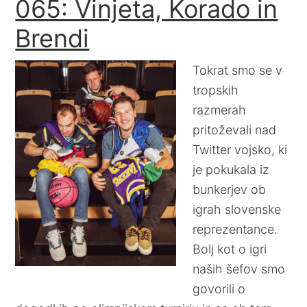
065: Vinjeta, Korado in
Brendi
Tokrat smo se v
tropskih
razmerah
pritoževali nad
Twitter vojsko, ki
je pokukala iz
bunkerjev ob
igrah slovenske
reprezentance.
Bolj kot o igri
naših šefov smo
govorili o