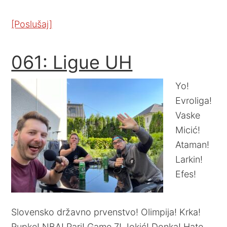
[Poslušaj]
061: Ligue UH
Yo!
Evroliga!
Vaske
Micić!
Ataman!
Larkin!
Efes!
Slovensko državno prvenstvo! Olimpija! Krka!
Rupke! NBA! Pari! Game 7! Jokić! Donka! Hate