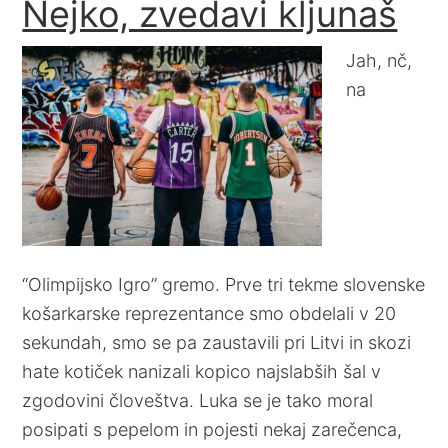
Nejko, zvedavi kljunaš
Jah, nč,
na
“Olimpijsko Igro” gremo. Prve tri tekme slovenske
košarkarske reprezentance smo obdelali v 20
sekundah, smo se pa zaustavili pri Litvi in skozi
hate kotiček nanizali kopico najslabših šal v
zgodovini človeštva. Luka se je tako moral
posipati s pepelom in pojesti nekaj zarečenca,