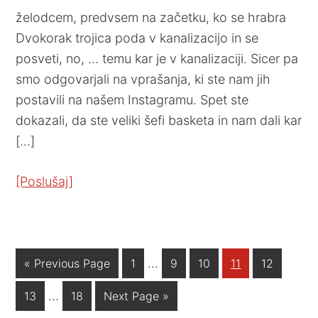
želodcem, predvsem na začetku, ko se hrabra
Dvokorak trojica poda v kanalizacijo in se
posveti, no, … temu kar je v kanalizaciji. Sicer pa
smo odgovarjali na vprašanja, ki ste nam jih
postavili na našem Instagramu. Spet ste
dokazali, da ste veliki šefi basketa in nam dali kar
[…]
[Poslušaj]
…
« Previous Page
1
9
10
11
12
…
13
18
Next Page »