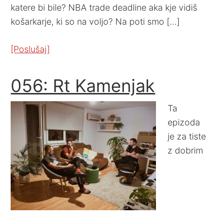
katere bi bile? NBA trade deadline aka kje vidiš
košarkarje, ki so na voljo? Na poti smo […]
[Poslušaj]
056: Rt Kamenjak
Ta
epizoda
je za tiste
z dobrim