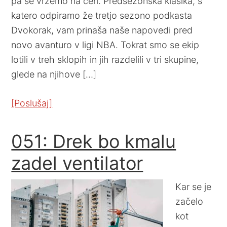
pa se vržemo na čeri. Predsezonska klasika, s
katero odpiramo že tretjo sezono podkasta
Dvokorak, vam prinaša naše napovedi pred
novo avanturo v ligi NBA. Tokrat smo se ekip
lotili v treh sklopih in jih razdelili v tri skupine,
glede na njihove […]
[Poslušaj]
051: Drek bo kmalu
zadel ventilator
Kar se je
začelo
kot