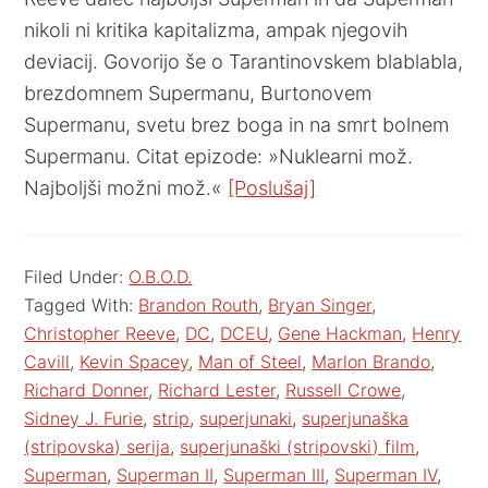
nikoli ni kritika kapitalizma, ampak njegovih
deviacij. Govorijo še o Tarantinovskem blablabla,
brezdomnem Supermanu, Burtonovem
Supermanu, svetu brez boga in na smrt bolnem
Supermanu. Citat epizode: »Nuklearni mož.
Najboljši možni mož.«
[Poslušaj]
Filed Under:
O.B.O.D.
Tagged With:
Brandon Routh
,
Bryan Singer
,
Christopher Reeve
,
DC
,
DCEU
,
Gene Hackman
,
Henry
Cavill
,
Kevin Spacey
,
Man of Steel
,
Marlon Brando
,
Richard Donner
,
Richard Lester
,
Russell Crowe
,
Sidney J. Furie
,
strip
,
superjunaki
,
superjunaška
(stripovska) serija
,
superjunaški (stripovski) film
,
Superman
,
Superman II
,
Superman III
,
Superman IV
,