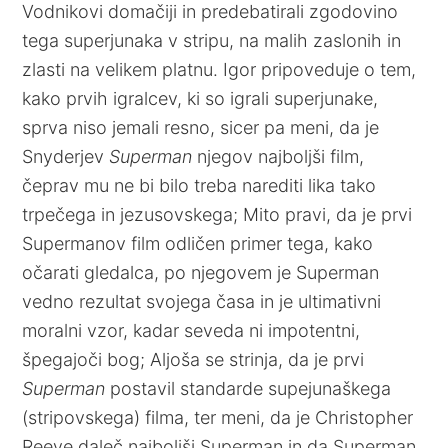
Vodnikovi domačiji in predebatirali zgodovino
tega superjunaka v stripu, na malih zaslonih in
zlasti na velikem platnu. Igor pripoveduje o tem,
kako prvih igralcev, ki so igrali superjunake,
sprva niso jemali resno, sicer pa meni, da je
Snyderjev
Superman
njegov najboljši film,
čeprav mu ne bi bilo treba narediti lika tako
trpečega in jezusovskega; Mito pravi, da je prvi
Supermanov film odličen primer tega, kako
očarati gledalca, po njegovem je Superman
vedno rezultat svojega časa in je ultimativni
moralni vzor, kadar seveda ni impotentni,
špegajoči bog; Aljoša se strinja, da je prvi
Superman
postavil standarde supejunaškega
(stripovskega) filma, ter meni, da je Christopher
Reeve daleč najboljši Superman in da Superman