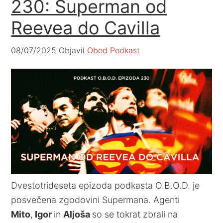
230: Superman od
Reevea do Cavilla
08/07/2025
Objavil
Obod Podkast
Dvestotrideseta epizoda podkasta O.B.O.D. je
posvečena zgodovini Supermana. Agenti
Mito
,
Igor
in
Aljoša
so se tokrat zbrali na