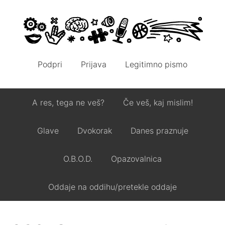
Podpri
Prijava
Legitimno pismo
A res, tega ne veš?
Če veš, kaj mislim!
Glave
Dvokorak
Danes praznuje
O.B.O.D.
Opazovalnica
Oddaje na oddihu/pretekle oddaje