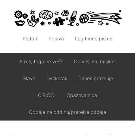
Podpri
Prijava
Legitimno pismo
A res, tega ne veš?
Če veš, kaj mislim!
Glave
Dvokorak
Danes praznuje
O.B.O.D.
Opazovalnica
Oddaje na oddihu/pretekle oddaje