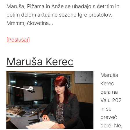
Maruša, Pižama in Anže se ubadajo s četrtim in
petim delom aktualne sezone Igre prestolov.
Mmmm, človetina…
[Poslušaj]
Maruša Kerec
Maruša
Kerec
dela na
Valu 202
in se
preveč
dere. Ne,