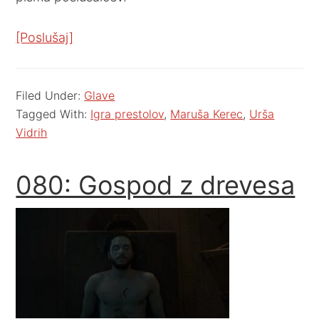
[Poslušaj]
Filed Under:
Glave
Tagged With:
Igra prestolov
,
Maruša Kerec
,
Urša
Vidrih
080: Gospod z drevesa