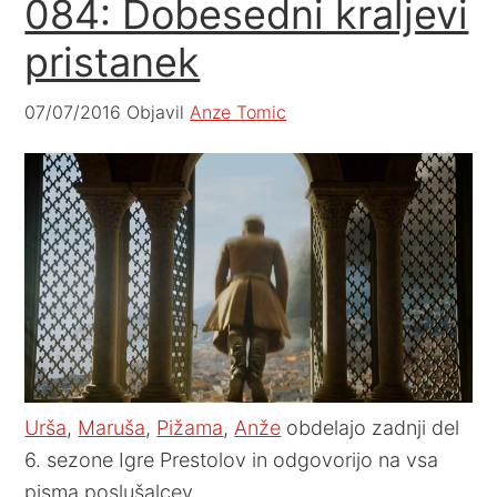
084: Dobesedni kraljevi
pristanek
07/07/2016
Objavil
Anze Tomic
Urša
,
Maruša
,
Pižama
,
Anže
obdelajo zadnji del
6. sezone Igre Prestolov in odgovorijo na vsa
pisma poslušalcev.