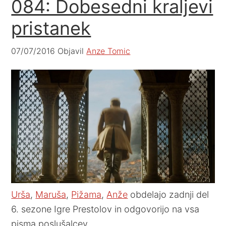
084: Dobesedni kraljevi
pristanek
07/07/2016
Objavil
Anze Tomic
Urša
,
Maruša
,
Pižama
,
Anže
obdelajo zadnji del
6. sezone Igre Prestolov in odgovorijo na vsa
pisma poslušalcev.