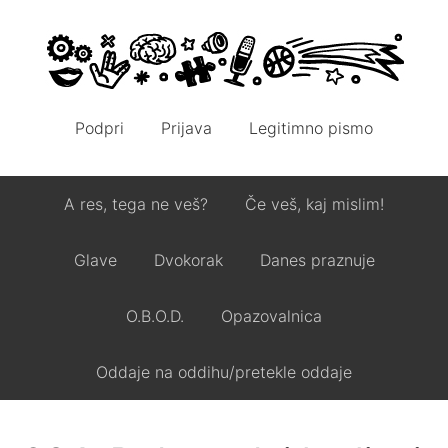
Podpri
Prijava
Legitimno pismo
A res, tega ne veš?
Če veš, kaj mislim!
Glave
Dvokorak
Danes praznuje
O.B.O.D.
Opazovalnica
Oddaje na oddihu/pretekle oddaje