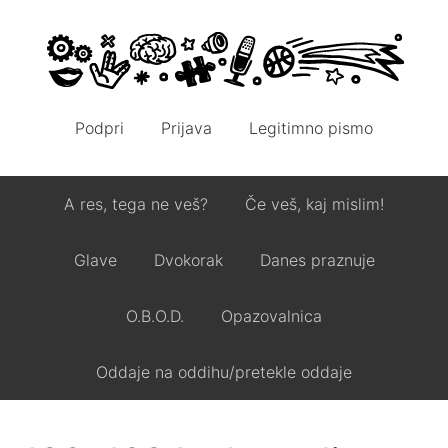
Podpri
Prijava
Legitimno pismo
A res, tega ne veš?
Če veš, kaj mislim!
Glave
Dvokorak
Danes praznuje
O.B.O.D.
Opazovalnica
Oddaje na oddihu/pretekle oddaje