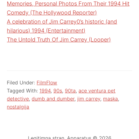
Memories, Personal Photos From Their 1994 Hit
Comedy (The Hollywood Reporter)
A celebration of Jim Carrey0’s historic (and
hilarious) 1994 (Entertainment)
The Untold Truth Of Jim Carrey (Looper)
Filed Under:
FilmFlow
Tagged With:
1994
,
90s
,
90ta
,
ace ventura pet
detective
,
dumb and dumber
,
jim carrey
,
maska
,
nostalgija
Legitimna stran. Apparatus © 2026