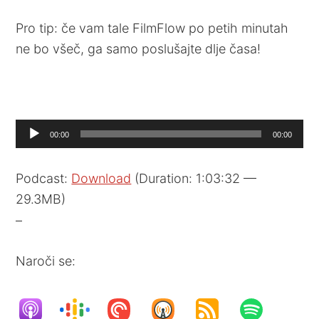
Pro tip: če vam tale FilmFlow po petih minutah
ne bo všeč, ga samo poslušajte dlje časa!
Audio
00:00
00:00
Player
Podcast:
Download
(Duration: 1:03:32 —
29.3MB)
–
Naroči se: