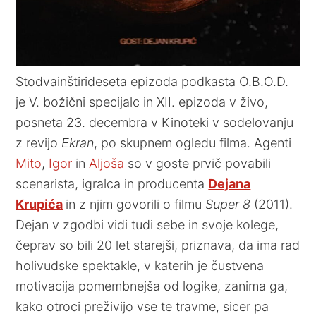
Stodvainštirideseta epizoda podkasta O.B.O.D.
je V. božični specijalc in XII. epizoda v živo,
posneta 23. decembra v Kinoteki v sodelovanju
z revijo
Ekran
, po skupnem ogledu filma. Agenti
Mito
,
Igor
in
Aljoša
so v goste prvič povabili
scenarista, igralca in producenta
Dejana
Krupića
in z njim govorili o filmu
Super 8
(2011).
Dejan v zgodbi vidi tudi sebe in svoje kolege,
čeprav so bili 20 let starejši, priznava, da ima rad
holivudske spektakle, v katerih je čustvena
motivacija pomembnejša od logike, zanima ga,
kako otroci preživijo vse te travme, sicer pa