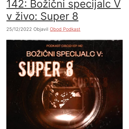
142: Božični specijalc V
v živo: Super 8
25/12/2022
Objavil
Obod Podkast