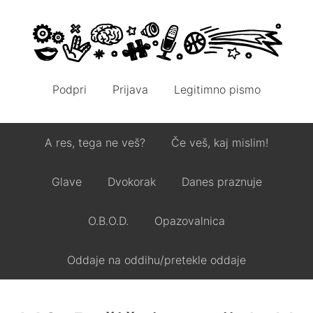
Podpri
Prijava
Legitimno pismo
A res, tega ne veš?
Če veš, kaj mislim!
Glave
Dvokorak
Danes praznuje
O.B.O.D.
Opazovalnica
Oddaje na oddihu/pretekle oddaje