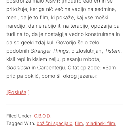
poskrbi za malo ASMR (mouthbreather) in se
pritožuje, ker ga nič več ne vabijo na sedmine,
meni, da je to film, ki pokaže, kaj vse moški
naredijo, da ne rabijo iti na terapijo, opozarja pa
tudi na to, da je nostalgija vedno konstruirana in
da so geeki zdaj kul. Govorijo še o zelo
podobnih
Stranger
Things
, o zloslutnjah,
Tistem
,
kisli repi in kislem zelju, plesanju robota,
Gooniesih
in Carpenterju. Citat epizode: »Sam
prid pa poklič, bomo šli okrog jezera.«
[Poslušaj]
Filed Under:
O.B.O.D.
Tagged With:
božični specijalc
,
film
,
mladinski film
,