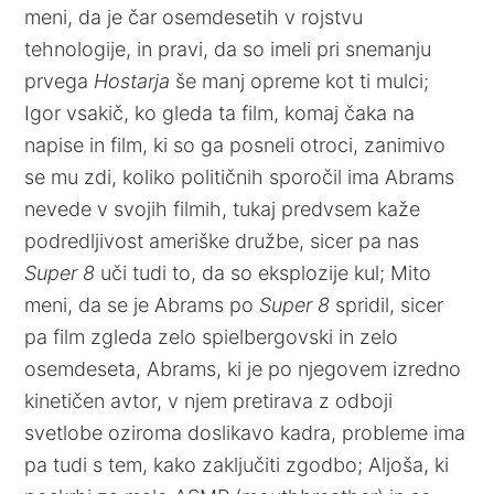
meni, da je čar osemdesetih v rojstvu
tehnologije, in pravi, da so imeli pri snemanju
prvega
Hostarja
še manj opreme kot ti mulci;
Igor vsakič, ko gleda ta film, komaj čaka na
napise in film, ki so ga posneli otroci, zanimivo
se mu zdi, koliko političnih sporočil ima Abrams
nevede v svojih filmih, tukaj predvsem kaže
podredljivost ameriške družbe, sicer pa nas
Super
8
uči tudi to, da so eksplozije kul; Mito
meni, da se je Abrams po
Super
8
spridil, sicer
pa film zgleda zelo spielbergovski in zelo
osemdeseta, Abrams, ki je po njegovem izredno
kinetičen avtor, v njem pretirava z odboji
svetlobe oziroma doslikavo kadra, probleme ima
pa tudi s tem, kako zaključiti zgodbo; Aljoša, ki