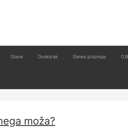
Glave
Dvokorak
Danes praznuje
O.B
rnega moža?