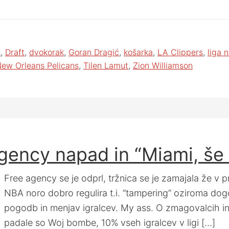
s
,
Draft
,
dvokorak
,
Goran Dragić
,
košarka
,
LA Clippers
,
liga 
ew Orleans Pelicans
,
Tilen Lamut
,
Zion Williamson
agency napad in “Miami, še 
Free agency se je odprl, tržnica se je zamajala že v pr
NBA noro dobro regulira t.i. “tampering” oziroma dog
pogodb in menjav igralcev. My ass. O zmagovalcih in
padale so Woj bombe, 10% vseh igralcev v ligi […]