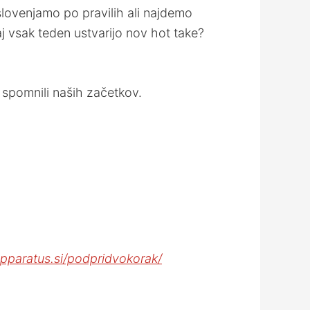
ovenjamo po pravilih ali najdemo
j vsak teden ustvarijo nov hot take?
e spomnili naših začetkov.
apparatus.si/podpridvokorak/