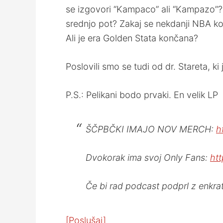
se izgovori “Kampaco” ali “Kampazo”
srednjo pot? Zakaj se nekdanji NBA koš
Ali je era Golden Stata končana?
Poslovili smo se tudi od dr. Stareta, k
P.S.: Pelikani bodo prvaki. En velik LP
ŠČPBČKI IMAJO NOV MERCH:
h
Dvokorak ima svoj Only Fans:
htt
Če bi rad podcast podprl z enkrat
[Poslušaj]