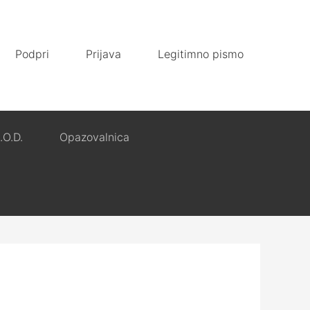
Podpri
Prijava
Legitimno pismo
.O.D.
Opazovalnica