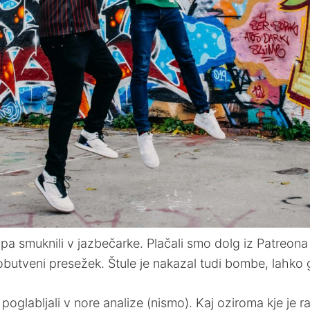
pa smuknili v jazbečarke. Plačali smo dolg iz Patreona 
butveni presežek. Štule je nakazal tudi bombe, lahko 
oglabljali v nore analize (nismo). Kaj oziroma kje je ra