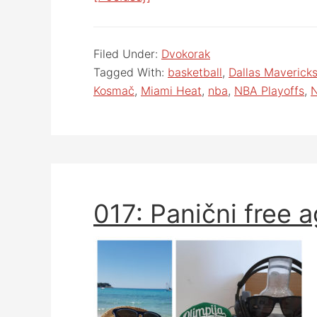
Filed Under:
Dvokorak
Tagged With:
basketball
,
Dallas Maverick
Kosmač
,
Miami Heat
,
nba
,
NBA Playoffs
,
N
017: Panični free 