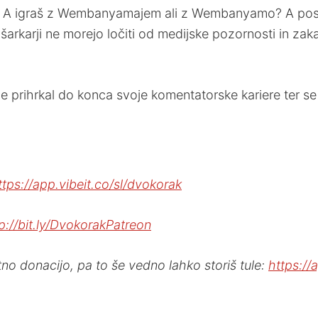
? A igraš z Wembanyamajem ali z Wembanyamo? A posl
arkarji ne morejo ločiti od medijske pozornosti in zaka
i je prihrkal do konca svoje komentatorske kariere ter s
ttps://app.vibeit.co/sl/dvokorak
p://bit.ly/DvokorakPatreon
no donacijo, pa to še vedno lahko storiš tule:
https://