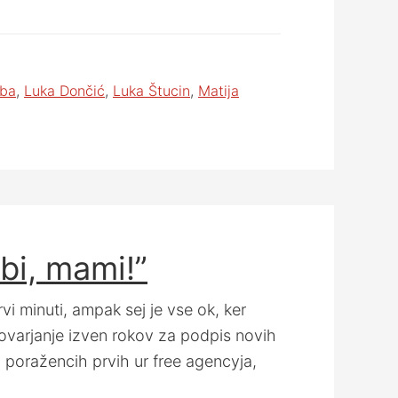
nba
,
Luka Dončić
,
Luka Štucin
,
Matija
bi, mami!”
vi minuti, ampak sej je vse ok, ker
ovarjanje izven rokov za podpis novih
 poražencih prvih ur free agencyja,