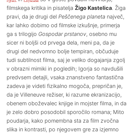
filmskega kritika in pisatelja
Žigo Kastelica
. Žiga
pravi, da je drugi del
Peščenega planeta
največ,
kar lahko dobimo od filmske izkušnje, primerja
ga s trilogijo
Gospodar prstanov
, osebno mu
sicer ni boljši od prvega dela, meni pa, da je
drugi del nedvomno bolje tempiran, občuduje
tudi subtilnost filma, saj je veliko dogajanja zgolj
v obrazni mimiki in pogledih; Igorja so navdušili
predvsem detajli, vsaka znanstveno fantastična
zadeva je videti fizikalno mogoča, prepričan je,
da je Villeneuve režiser, ki razume ekranizacijo,
obenem oboževalec knjige in mojster filma, in da
je zelo dobro posodobil sporočilo romana; Mito
poudarja, kako pomembna sta za film zvočna
slika in kontrasti, po njegovem gre za izjemno