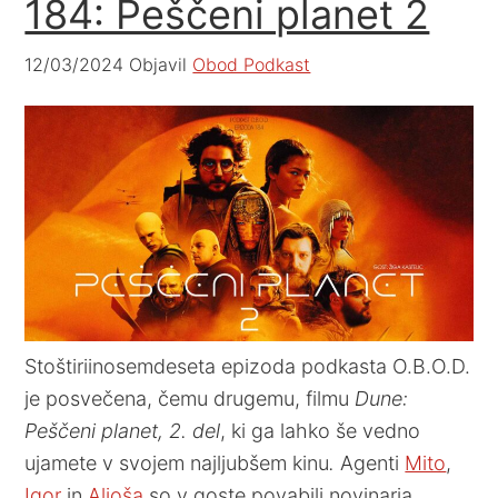
184: Peščeni planet 2
12/03/2024
Objavil
Obod Podkast
Stoštiriinosemdeseta epizoda podkasta O.B.O.D.
je posvečena, čemu drugemu, filmu
Dune:
Peščeni planet, 2. del
, ki ga lahko še vedno
ujamete v svojem najljubšem kinu
.
Agenti
Mito
,
Igor
in
Aljoša
so v goste povabili novinarja,