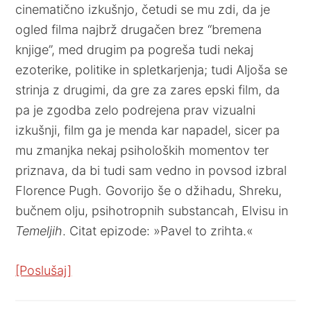
cinematično izkušnjo, četudi se mu zdi, da je
ogled filma najbrž drugačen brez “bremena
knjige”, med drugim pa pogreša tudi nekaj
ezoterike, politike in spletkarjenja; tudi Aljoša se
strinja z drugimi, da gre za zares epski film, da
pa je zgodba zelo podrejena prav vizualni
izkušnji, film ga je menda kar napadel, sicer pa
mu zmanjka nekaj psiholoških momentov ter
priznava, da bi tudi sam vedno in povsod izbral
Florence Pugh
.
Govorijo še o džihadu, Shreku,
bučnem olju, psihotropnih substancah, Elvisu in
Temeljih
. Citat epizode: »Pavel to zrihta.«
[Poslušaj]