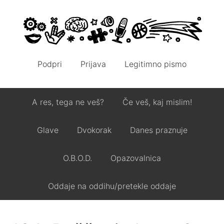
Podpri
Prijava
Legitimno pismo
A res, tega ne veš?
Če veš, kaj mislim!
Glave
Dvokorak
Danes praznuje
O.B.O.D.
Opazovalnica
Oddaje na oddihu/pretekle oddaje