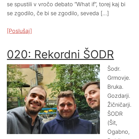
se spustili v vročo debato “What if”, torej kaj bi
se zgodilo, če bi se zgodilo, seveda […]
[Poslušaj]
020: Rekordni ŠODR
Šodr.
Grmovje.
Bruka.
Gozdarji.
Žičničarji.
ŠODR
(Šit,
Ogabno,