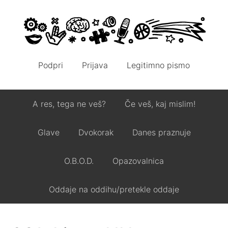
Podpri
Prijava
Legitimno pismo
A res, tega ne veš?
Če veš, kaj mislim!
Glave
Dvokorak
Danes praznuje
O.B.O.D.
Opazovalnica
Oddaje na oddihu/pretekle oddaje