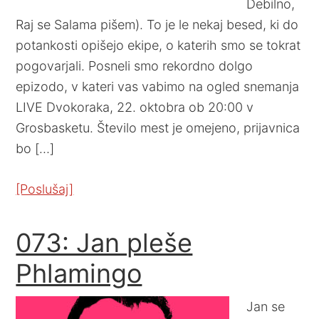
Debilno,
Raj se Salama pišem). To je le nekaj besed, ki do
potankosti opišejo ekipe, o katerih smo se tokrat
pogovarjali. Posneli smo rekordno dolgo
epizodo, v kateri vas vabimo na ogled snemanja
LIVE Dvokoraka, 22. oktobra ob 20:00 v
Grosbasketu. Število mest je omejeno, prijavnica
bo […]
[Poslušaj]
073: Jan pleše
Phlamingo
Jan se