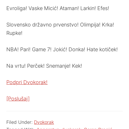
Evroliga! Vaske Micić! Ataman! Larkin! Efes!
Slovensko državno prvenstvo! Olimpija! Krka!
Rupke!
NBA! Pari! Game 7! Jokić! Donka! Hate kotiček!
Na vrtu! Perček! Snemanje! Kek!
Podpri Dvokorak!
[Poslušaj]
Filed Under:
Dvokorak