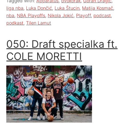
Tagged With:
Apparatus
,
dvokorak
,
Goran Dragić
,
liga nba
,
Luka Dončić
,
Luka Štucin
,
Matija Kosmač
,
nba
,
NBA Playoffs
,
Nikola Jokić
,
Playoff
,
podcast
,
podkast
,
Tilen Lamut
050: Draft specialka ft.
COLE MORETTI