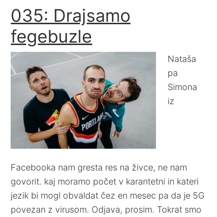
035: Drajsamo
fegebuzle
Nataša
pa
Simona
iz
Facebooka nam gresta res na živce, ne nam
govorit. kaj moramo počet v karantetni in kateri
jezik bi mogl obvaldat čez en mesec pa da je 5G
povezan z virusom. Odjava, prosim. Tokrat smo