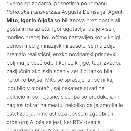
dvema epizodama, posnetima po romanu
Pohorska transverzala
Avgusta Demšarja. Agenti
Mito
,
Igor
in
Aljoša
so bili znova brez gostje ali
gosta in na spletu. Igor ugotavlja, da je v seriji
morilec precej bolj očitno nastavljen kot v knjigi,
odnosi med gimnazijskimi sošolci se mu zdijo
premalo realistični, enako novinarski prispevki,
bolj mu je všeč odprt konec knjige, tudi izvedba
zaključnih akcijskih scen v seriji bi lahko bila
nekoliko boljša; Mito se sprašuje, ali se ni kaj
izgubilo v montaži, saj nekatere stvari ne
delujejo in so nejasne, sicer pa so produkcija in
naglasi tokrat na mestu, nekoliko ga je zmotila le
estetizacija, ki ne ustreza povsem zgodbi ali
prostoru; Aljoša se jezi, ker RTV dvema
epizodama pravi “sezona”, in ugotavlja, da je,