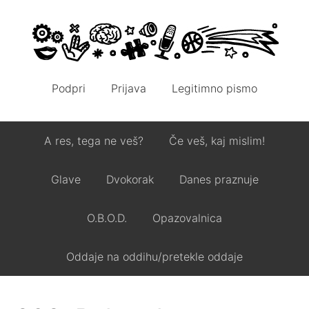
Podpri
Prijava
Legitimno pismo
A res, tega ne veš?
Če veš, kaj mislim!
Glave
Dvokorak
Danes praznuje
O.B.O.D.
Opazovalnica
Oddaje na oddihu/pretekle oddaje