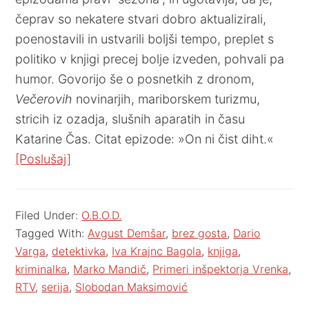
čeprav so nekatere stvari dobro aktualizirali,
poenostavili in ustvarili boljši tempo, preplet s
politiko v knjigi precej bolje izveden, pohvali pa
humor. Govorijo še o posnetkih z dronom,
Večerovih
novinarjih, mariborskem turizmu,
stricih iz ozadja, slušnih aparatih in času
Katarine Čas. Citat epizode: »On ni čist diht.«
[Poslušaj]
Filed Under:
O.B.O.D.
Tagged With:
Avgust Demšar
,
brez gosta
,
Dario
Varga
,
detektivka
,
Iva Krajnc Bagola
,
knjiga
,
kriminalka
,
Marko Mandič
,
Primeri inšpektorja Vrenka
,
RTV
,
serija
,
Slobodan Maksimović