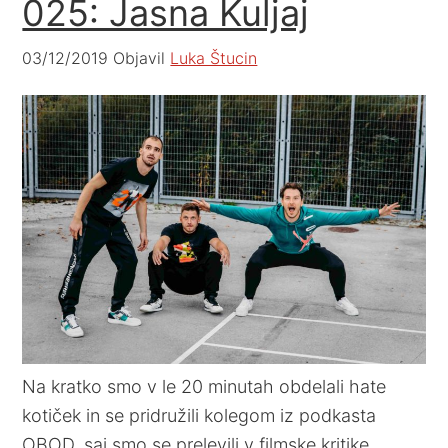
025: Jasna Kuljaj
03/12/2019
Objavil
Luka Štucin
Na kratko smo v le 20 minutah obdelali hate
kotiček in se pridružili kolegom iz podkasta
OBOD, saj smo se prelevili v filmske kritike.