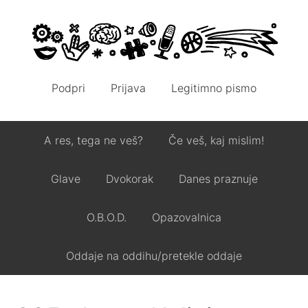
Podpri
Prijava
Legitimno pismo
A res, tega ne veš?
Če veš, kaj mislim!
Glave
Dvokorak
Danes praznuje
O.B.O.D.
Opazovalnica
Oddaje na oddihu/pretekle oddaje