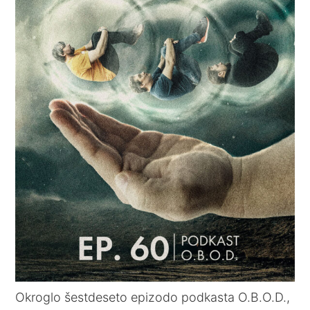
Okroglo šestdeseto epizodo podkasta O.B.O.D.,