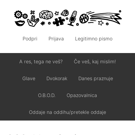
Podpri
Prijava
Legitimno pismo
A res, tega ne veš?
Če veš, kaj mislim!
Glave
Dvokorak
Danes praznuje
O.B.O.D.
Opazovalnica
Oddaje na oddihu/pretekle oddaje