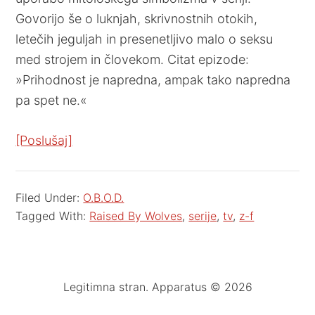
Govorijo še o luknjah, skrivnostnih otokih,
letečih jeguljah in presenetljivo malo o seksu
med strojem in človekom. Citat epizode:
»Prihodnost je napredna, ampak tako napredna
pa spet ne.«
[Poslušaj]
Filed Under:
O.B.O.D.
Tagged With:
Raised By Wolves
,
serije
,
tv
,
z-f
Legitimna stran. Apparatus © 2026