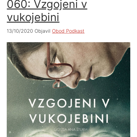
060: Vzgojeni v
vukojebini
13/10/2020
Objavil
Obod Podkast