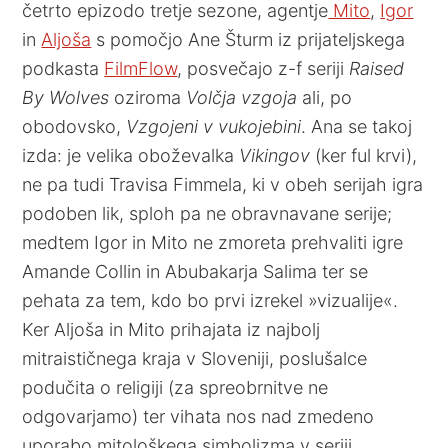
četrto epizodo tretje sezone, agentje
Mito
,
Igor
in
Aljoša
s pomočjo Ane Šturm iz prijateljskega
podkasta
FilmFlow
, posvečajo z-f seriji
Raised
By Wolves
oziroma
Volčja vzgoja
ali, po
obodovsko,
Vzgojeni v vukojebini
. Ana se takoj
izda: je velika oboževalka
Vikingov
(ker ful krvi),
ne pa tudi Travisa Fimmela, ki v obeh serijah igra
podoben lik, sploh pa ne obravnavane serije;
medtem Igor in Mito ne zmoreta prehvaliti igre
Amande Collin in Abubakarja Salima ter se
pehata za tem, kdo bo prvi izrekel »vizualije«.
Ker Aljoša in Mito prihajata iz najbolj
mitraističnega kraja v Sloveniji, poslušalce
podučita o religiji (za spreobrnitve ne
odgovarjamo) ter vihata nos nad zmedeno
uporabo mitološkega simbolizma v seriji.