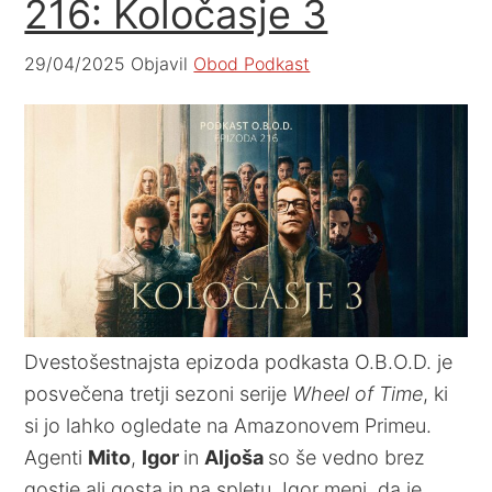
216: Koločasje 3
29/04/2025
Objavil
Obod Podkast
Dvestošestnajsta epizoda podkasta O.B.O.D. je
posvečena tretji sezoni serije
Wheel of Time
, ki
si jo lahko ogledate na Amazonovem Primeu.
Agenti
Mito
,
Igor
in
Aljoša
so še vedno brez
gostje ali gosta in na spletu. Igor meni, da je