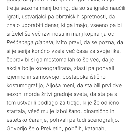
tretja sezona manj boring, da so se igralci naučili
igrati, ustvarjalci pa obrtniških spretnosti, da
znajo uporabiti denar, ki ga imajo, vseeno pa bi
si želel še več izvirnosti in manj kopiranja od
Peščenega planeta
; Mito pravi, da se pozna, da
si je serija končno vzela več časa za svoje like,
čeprav bi si ga mestoma lahko še več, da je
akcija bolje koreografirana, zlasti pa pohvali
izjemno in samosvojo, postapokalištično
kostumografijo; Aljoša meni, da sta bili prvi dve
sezoni morda žrtvi gradnje sveta, da sta pa s
tem ustvarili podlago za tretjo, ki je že odlično
startala, všeč mu je izboljšano, dinamično in
estetsko čaranje, pohvali pa tudi scenografijo.
Govorijo še o Prekletih, pobčih, katanah,