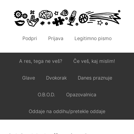
Podpri
Prijava
Legitimno pismo
A res, tega ne veš?
Če veš, kaj mislim!
Glave
Dvokorak
Danes praznuje
O.B.O.D.
Opazovalnica
Oddaje na oddihu/pretekle oddaje