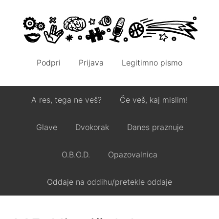
Podpri
Prijava
Legitimno pismo
A res, tega ne veš?
Če veš, kaj mislim!
Glave
Dvokorak
Danes praznuje
O.B.O.D.
Opazovalnica
Oddaje na oddihu/pretekle oddaje