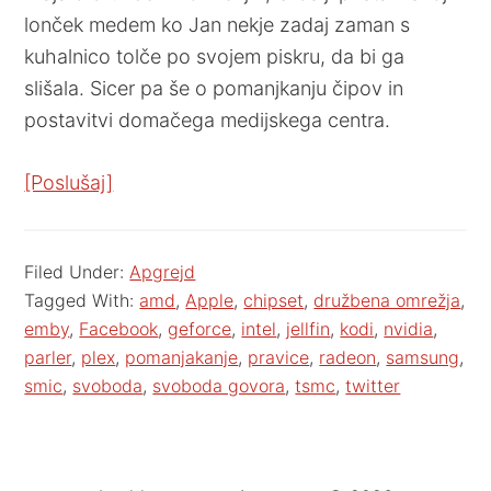
lonček medem ko Jan nekje zadaj zaman s
kuhalnico tolče po svojem piskru, da bi ga
slišala. Sicer pa še o pomanjkanju čipov in
postavitvi domačega medijskega centra.
[Poslušaj]
Filed Under:
Apgrejd
Tagged With:
amd
,
Apple
,
chipset
,
družbena omrežja
,
emby
,
Facebook
,
geforce
,
intel
,
jellfin
,
kodi
,
nvidia
,
parler
,
plex
,
pomanjakanje
,
pravice
,
radeon
,
samsung
,
smic
,
svoboda
,
svoboda govora
,
tsmc
,
twitter