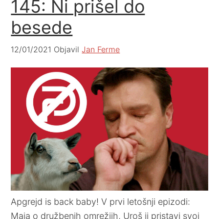
145: Ni prišel do
besede
12/01/2021
Objavil
Jan Ferme
Apgrejd is back baby! V prvi letošnji epizodi:
Maja o družbenih omrežjih, Uroš ji pristavi svoj